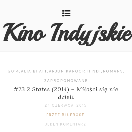
Kino Indyjskie
2014
,
ALIA BHATT
,
ARJUN KAPOOR
,
HINDI
,
ROMANS
,
ZAPROPONOWANE
#73 2 States (2014) – Miłości się nie
dzieli
24 CZERWCA, 2015
PRZEZ BLUEROSE
JEDEN KOMENTARZ