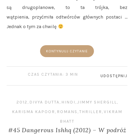
są drugoplanowe, to ta trójka, bez
wątpienia, przyćmiła odtwórców głównych postaci …
Jednak o tym za chwilę
KONTYNUUJ CZYTANIE
CZAS CZYTANIA: 3 MIN
UDOSTĘPNIJ
2012
,
DIVYA DUTTA
,
HINDI
,
JIMMY SHERGILL
,
KARISMA KAPOOR
,
ROMANS
,
THRILLER
,
VIKRAM
BHATT
#45 Dangerous Ishhq (2012) – W podróż