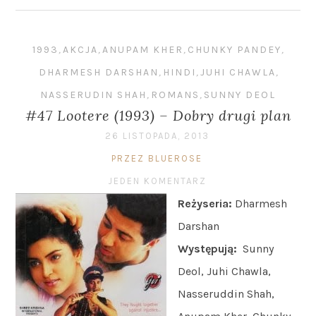
1993
,
AKCJA
,
ANUPAM KHER
,
CHUNKY PANDEY
,
DHARMESH DARSHAN
,
HINDI
,
JUHI CHAWLA
,
NASSERUDIN SHAH
,
ROMANS
,
SUNNY DEOL
#47 Lootere (1993) – Dobry drugi plan
26 LISTOPADA, 2013
PRZEZ BLUEROSE
JEDEN KOMENTARZ
Reżyseria:
Dharmesh
Darshan
Występują:
Sunny
Deol, Juhi Chawla,
Nasseruddin Shah,