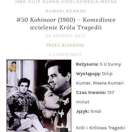
1960
,
DILIP KUMAR
,
HINDI
,
KOMEDIA
,
MEENA
KUMARI
,
ROMANS
#50 Kohinoor (1960) – Komediowe
wcielenie Króla Tragedii
26 GRUDNIA, 2013
PRZEZ BLUEROSE
2 KOMENTARZE
Reżyseria:
S U Sunny
Występują:
Dilip
Kumar, Meena Kumari
Czas trwania:
157
minut
Język:
hindi
Król i Królowa Tragedii