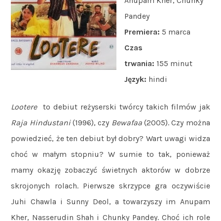
Anupam Kher, Chunky
Pandey
Premiera:
5 marca
Czas
trwania:
155 minut
Język:
hindi
Lootere
to debiut reżyserski twórcy takich filmów jak
Raja
Hindustani
(1996), czy
Bewafaa
(2005). Czy można
powiedzieć, że ten debiut był dobry? Wart uwagi widza
choć w małym stopniu? W sumie to tak, ponieważ
mamy okazję zobaczyć świetnych aktorów w dobrze
skrojonych rolach. Pierwsze skrzypce gra oczywiście
Juhi Chawla i Sunny Deol, a towarzyszy im Anupam
Kher, Nasserudin Shah i Chunky Pandey. Choć ich role