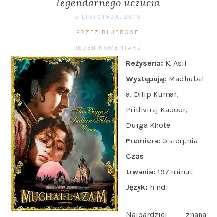
legendarnego uczucia
5 LISTOPADA, 2013
PRZEZ BLUEROSE
JEDEN KOMENTARZ
Reżyseria:
K. Asif
Występują:
Madhubal
a, Dilip Kumar,
Prithviraj Kapoor,
Durga Khote
Premiera:
5 sierpnia
Czas
trwania:
197 minut
Język:
hindi
Najbardziej znana