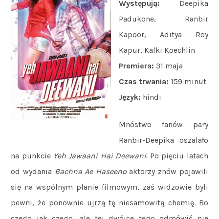
Występują:
Deepika
Padukone, Ranbir
Kapoor, Aditya Roy
Kapur, Kalki Koechlin
Premiera:
31 maja
Czas trwania:
159 minut
Język:
hindi
Mnóstwo fanów pary
Ranbir-Deepika oszalało
na punkcie
Yeh Jawaani Hai Deewani
. Po pięciu latach
od wydania
Bachna Ae Haseeno
aktorzy znów pojawili
się na wspólnym planie filmowym, zaś widzowie byli
pewni, że ponownie ujrzą tę niesamowitą chemię. Bo
czego jak czego, ale tej dwójce tego odmówić nie