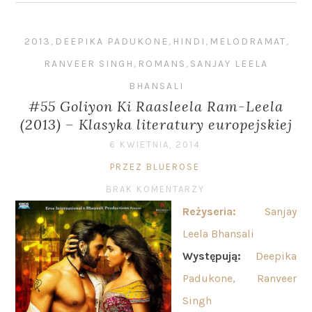
2013
,
DEEPIKA PADUKONE
,
HINDI
,
MELODRAMAT
,
RANVEER SINGH
,
ROMANS
,
SANJAY LEELA
BHANSALI
#55 Goliyon Ki Raasleela Ram-Leela
(2013) – Klasyka literatury europejskiej
6 KWIETNIA, 2014
PRZEZ BLUEROSE
BRAK KOMENTARZY
Reżyseria:
Sanjay
Leela Bhansali
Występują:
Deepika
Padukone, Ranveer
Singh