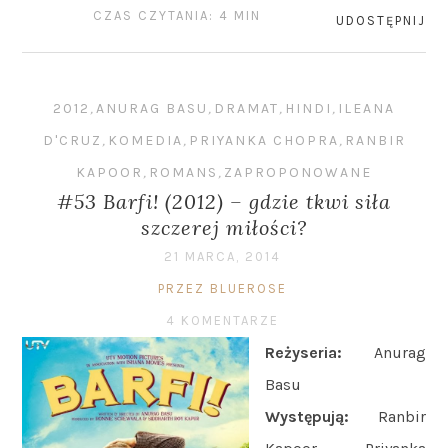
CZAS CZYTANIA: 4 MIN
UDOSTĘPNIJ
2012
,
ANURAG BASU
,
DRAMAT
,
HINDI
,
ILEANA
D'CRUZ
,
KOMEDIA
,
PRIYANKA CHOPRA
,
RANBIR
KAPOOR
,
ROMANS
,
ZAPROPONOWANE
#53 Barfi! (2012) – gdzie tkwi siła
szczerej miłości?
21 MARCA, 2014
PRZEZ BLUEROSE
4 KOMENTARZE
Reżyseria:
Anurag
Basu
Występują:
Ranbir