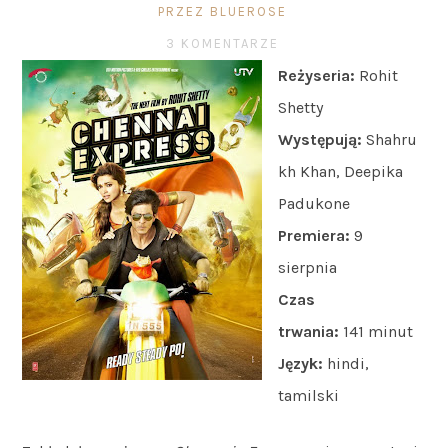
PRZEZ BLUEROSE
3 KOMENTARZE
Reżyseria:
Rohit
Shetty
Występują:
Shahru
kh Khan, Deepika
Padukone
Premiera:
9
sierpnia
Czas
trwania:
141 minut
Język:
hindi,
tamilski