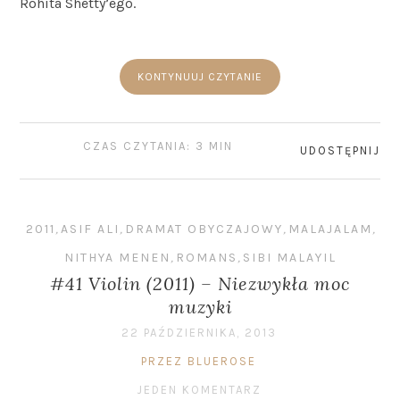
Rohita Shetty’ego.
KONTYNUUJ CZYTANIE
CZAS CZYTANIA: 3 MIN
UDOSTĘPNIJ
2011
,
ASIF ALI
,
DRAMAT OBYCZAJOWY
,
MALAJALAM
,
NITHYA MENEN
,
ROMANS
,
SIBI MALAYIL
#41 Violin (2011) – Niezwykła moc
muzyki
22 PAŹDZIERNIKA, 2013
PRZEZ BLUEROSE
JEDEN KOMENTARZ