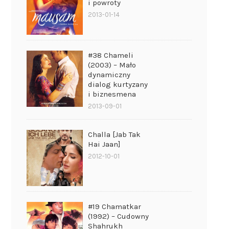
i powroty
2013-01-14
#38 Chameli
(2003) – Mało
dynamiczny
dialog kurtyzany
i biznesmena
2013-09-01
Challa [Jab Tak
Hai Jaan]
2012-10-01
#19 Chamatkar
(1992) – Cudowny
Shahrukh