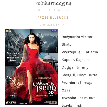
reinkarnacyjną
20 LISTOPADA, 2013
PRZEZ BLUEROSE
2 KOMENTARZE
Reżyseria:
Vikram
Bhatt
Występują:
Karisma
Kapoor, Rajneesh
Duggal, Jimmy
Shergill, Divya Dutta
Premiera:
11 maja
Czas
trwania:
128 minut
Język:
hindi