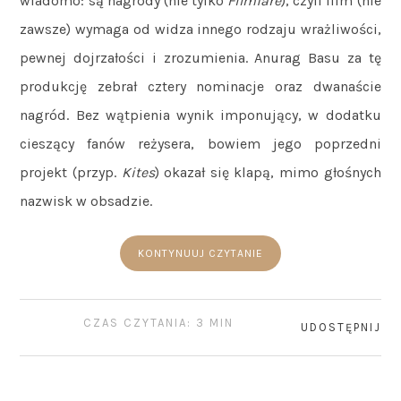
wiadomo: są nagrody (nie tylko
Filmfare
), czyli film (nie
zawsze) wymaga od widza innego rodzaju wrażliwości,
pewnej dojrzałości i zrozumienia. Anurag Basu za tę
produkcję zebrał cztery nominacje oraz dwanaście
nagród. Bez wątpienia wynik imponujący, w dodatku
cieszący fanów reżysera, bowiem jego poprzedni
projekt (przyp.
Kites
) okazał się klapą, mimo głośnych
nazwisk w obsadzie.
KONTYNUUJ CZYTANIE
CZAS CZYTANIA: 3 MIN
UDOSTĘPNIJ