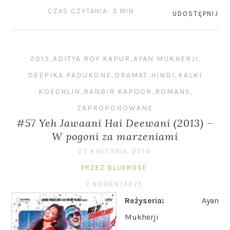
CZAS CZYTANIA: 3 MIN
UDOSTĘPNIJ
2013
,
ADITYA ROY KAPUR
,
AYAN MUKHERJI
,
DEEPIKA PADUKONE
,
DRAMAT
,
HINDI
,
KALKI
KOECHLIN
,
RANBIR KAPOOR
,
ROMANS
,
ZAPROPONOWANE
#57 Yeh Jawaani Hai Deewani (2013) –
W pogoni za marzeniami
25 KWIETNIA, 2014
PRZEZ BLUEROSE
2 KOMENTARZE
Reżyseria:
Ayan
Mukherji