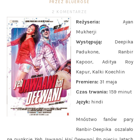
PRZEZ BLUEROSE
2 KOMENTARZE
Reżyseria:
Ayan
Mukherji
Występują:
Deepika
Padukone, Ranbir
Kapoor, Aditya Roy
Kapur, Kalki Koechlin
Premiera:
31 maja
Czas trwania:
159 minut
Język:
hindi
Mnóstwo fanów pary
Ranbir-Deepika oszalało
na punkcie
Yeh Jawaani Hai Deewani
. Po pięciu latach