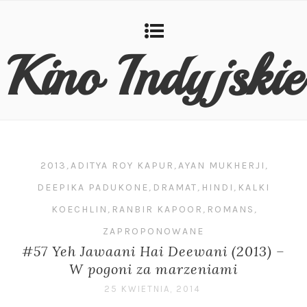
Kino Indyjskie
2013
,
ADITYA ROY KAPUR
,
AYAN MUKHERJI
,
DEEPIKA PADUKONE
,
DRAMAT
,
HINDI
,
KALKI
KOECHLIN
,
RANBIR KAPOOR
,
ROMANS
,
ZAPROPONOWANE
#57 Yeh Jawaani Hai Deewani (2013) –
W pogoni za marzeniami
25 KWIETNIA, 2014