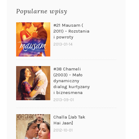
Popularne wpisy
#21 Mausam (
2011) – Rozstania
i powroty
2013-01-14
#38 Chameli
(2003) – Mało
dynamiczny
dialog kurtyzany
i biznesmena
2013-09-01
Challa [Jab Tak
Hai Jaan]
2012-10-01