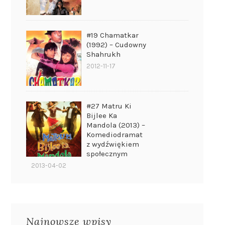
#19 Chamatkar
(1992) – Cudowny
Shahrukh
2012-11-17
#27 Matru Ki
Bijlee Ka
Mandola (2013) –
Komediodramat
z wydźwiękiem
społecznym
2013-04-02
Najnowsze wpisy