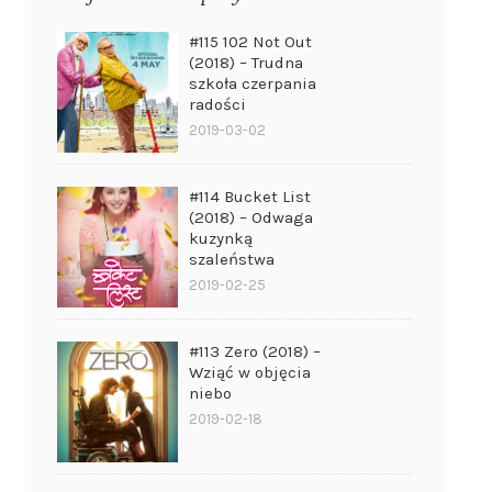
#115 102 Not Out
(2018) – Trudna
szkoła czerpania
radości
2019-03-02
#114 Bucket List
(2018) – Odwaga
kuzynką
szaleństwa
2019-02-25
#113 Zero (2018) –
Wziąć w objęcia
niebo
2019-02-18