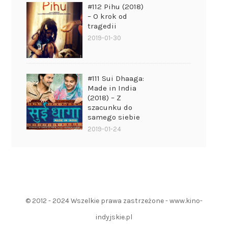
#112 Pihu (2018)
– O krok od
tragedii
2019-01-30
#111 Sui Dhaaga:
Made in India
(2018) – Z
szacunku do
samego siebie
2019-01-24
© 2012 - 2024 Wszelkie prawa zastrzeżone - www.kino-
indyjskie.pl