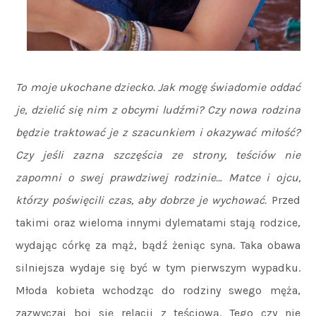
To moje ukochane dziecko. Jak mogę świadomie oddać
je, dzielić się nim z obcymi ludźmi? Czy nowa rodzina
będzie traktować je z szacunkiem i okazywać miłość?
Czy jeśli zazna szczęścia ze strony, teściów nie
zapomni o swej prawdziwej rodzinie… Matce i ojcu,
którzy poświęcili czas, aby dobrze je wychować.
Przed
takimi oraz wieloma innymi dylematami stają rodzice,
wydając córkę za mąż, bądź żeniąc syna. Taka obawa
silniejsza wydaje się być w tym pierwszym wypadku.
Młoda kobieta wchodząc do rodziny swego męża,
zazwyczaj boi się relacji z teściową. Tego czy nie