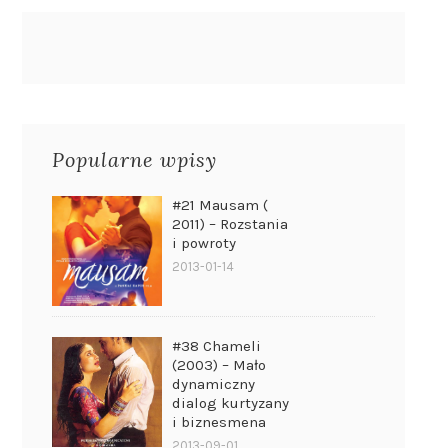
Popularne wpisy
#21 Mausam (
2011) – Rozstania
i powroty
2013-01-14
#38 Chameli
(2003) – Mało
dynamiczny
dialog kurtyzany
i biznesmena
2013-09-01