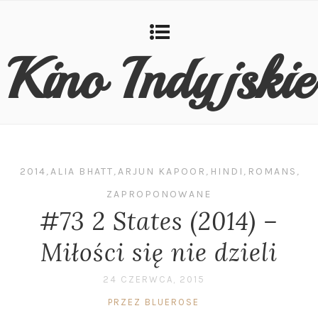
Kino Indyjskie
2014
,
ALIA BHATT
,
ARJUN KAPOOR
,
HINDI
,
ROMANS
,
ZAPROPONOWANE
#73 2 States (2014) –
Miłości się nie dzieli
24 CZERWCA, 2015
PRZEZ BLUEROSE