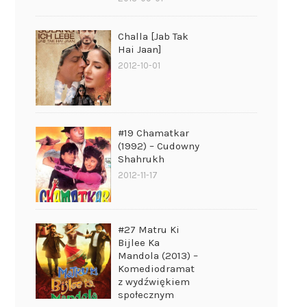
Challa [Jab Tak
Hai Jaan]
2012-10-01
#19 Chamatkar
(1992) – Cudowny
Shahrukh
2012-11-17
#27 Matru Ki
Bijlee Ka
Mandola (2013) –
Komediodramat
z wydźwiękiem
społecznym