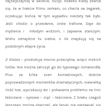
najzwyczajniej w świecie, nużyć. Rzadko kiedy zdarza
się, że w trakcie filmu zerkam, co chwila na zegarek,
oczekując końca. W tym wypadku niestety tak było.
Jeśli chodzi o przesłanie, znów trafione. Daje do
myślenia i młodym widzom, i zapewne starszym.
Wielu odnajdzie tu siebie, o ile znajdują się na
podobnym etapie życia.
2 States
– produkcja mocno przeciętna, wręcz niskich
lotów. Nie można zaliczyć go do typowego romansidła.
Plus za kilka scen komediowych, dobrze
poprowadzonych momentów dramatycznych, niewielką
ilość tzw.
wyciskaczy łez
i pokazanie problemu na linii
teściowie – synowa – zięć – teściowie. Z braku czegoś
lepszego można obejrzeć, ale lepiej nie nastawiać się