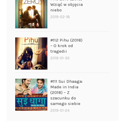
Wziąć w objęcia
niebo
2019-02-18
#112 Pihu (2018)
– O krok od
tragedii
2019-01-30
#111 Sui Dhaaga:
Made in India
(2018) – Z
szacunku do
samego siebie
2019-01-24