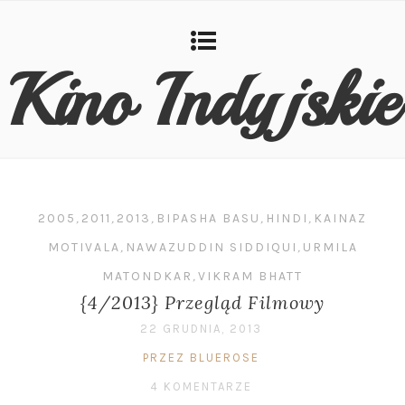
Kino Indyjskie
2005
,
2011
,
2013
,
BIPASHA BASU
,
HINDI
,
KAINAZ
MOTIVALA
,
NAWAZUDDIN SIDDIQUI
,
URMILA
MATONDKAR
,
VIKRAM BHATT
{4/2013} Przegląd Filmowy
22 GRUDNIA, 2013
PRZEZ BLUEROSE
4 KOMENTARZE