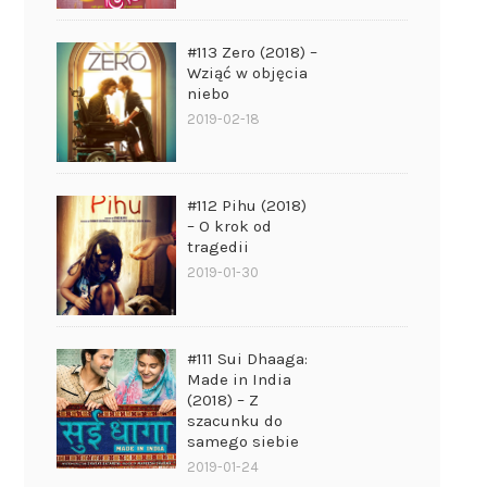
#113 Zero (2018) –
Wziąć w objęcia
niebo
2019-02-18
#112 Pihu (2018)
– O krok od
tragedii
2019-01-30
#111 Sui Dhaaga:
Made in India
(2018) – Z
szacunku do
samego siebie
2019-01-24