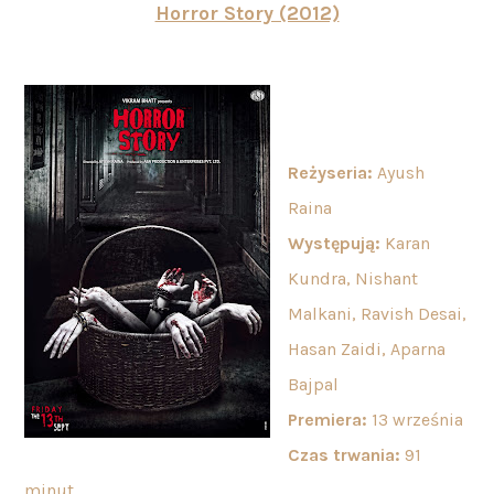
Horror Story (2012)
Reżyseria:
Ayush
Raina
Występują:
Karan
Kundra, Nishant
Malkani, Ravish Desai,
Hasan Zaidi, Aparna
Bajpal
Premiera:
13 września
Czas trwania:
91
minut