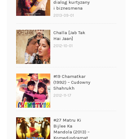
dialog kurtyzany
i biznesmena
2013-09-01
Challa [Jab Tak
Hai Jaan]
2012-10-01
#19 Chamatkar
(1992) – Cudowny
Shahrukh
2012-11-17
#27 Matru Ki
Bijlee Ka
Mandola (2013) –
Komediodramat