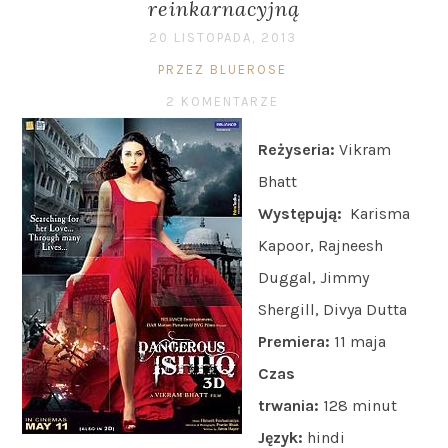
reinkarnacyjną
20 LISTOPADA, 2013
PRZEZ BLUEROSE
2 KOMENTARZE
Reżyseria:
Vikram
Bhatt
Występują:
Karisma
Kapoor, Rajneesh
Duggal, Jimmy
Shergill, Divya Dutta
Premiera:
11 maja
Czas
trwania:
128 minut
Język:
hindi