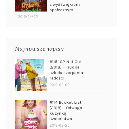
z wydźwiękiem
społecznym
2013-04-02
Najnowsze wpisy
#115 102 Not Out
(2018) – Trudna
szkoła czerpania
radości
2019-03-02
#114 Bucket List
(2018) – Odwaga
kuzynką
szaleństwa
2019-02-25