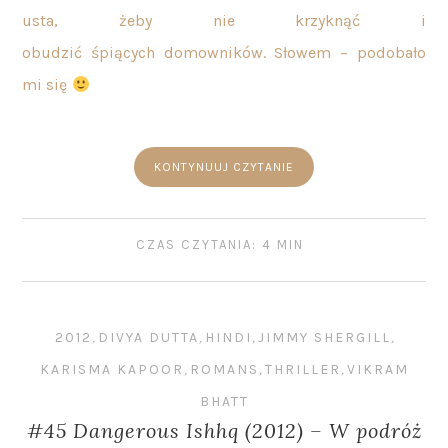
usta, żeby nie krzyknąć i
obudzić śpiących domowników. Słowem – podobało
mi się
KONTYNUUJ CZYTANIE
CZAS CZYTANIA: 4 MIN
2012
,
DIVYA DUTTA
,
HINDI
,
JIMMY SHERGILL
,
KARISMA KAPOOR
,
ROMANS
,
THRILLER
,
VIKRAM
BHATT
#45 Dangerous Ishhq (2012) – W podróż