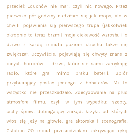
przecież „duchów nie ma”, czyli nic nowego. Przez
pierwsze pół godziny nudziłam się jak mops, ale w
chwili pojawienia się pierwszego trupa (jakkolwiek
okropnie to teraz brzmi) moja ciekawość wzrosła. I o
dziwo z każdą minutą poziom strachu także się
zwiększał. Oczywiście, pojawiają się chwyty znane z
innych horrorów – drzwi, które się same zamykają;
radio, które gra, mimo braku baterii, upiór
przybierający postać jednego z bohaterów. Mi to
wszystko nie przeszkadzało. Zdecydowanie na plus
atmosfera filmu, czyli w tym wypadku: szepty,
cichy śpiew, dobiegający znikąd, krzyki, od których
włos się jeży na głowie, gra aktorska i scenografia.
Ostatnie 20 minut przesiedziałam zakrywając ręką