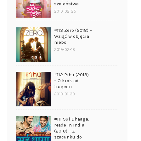
szaleństwa
2019-02-25
#113 Zero (2018) –
Wziąć w objęcia
niebo
2019-02-18
#112 Pihu (2018)
– O krok od
tragedii
2019-01-30
#111 Sui Dhaaga:
Made in India
(2018) – Z
szacunku do