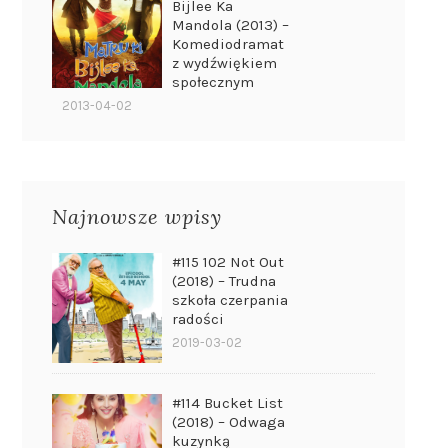
Bijlee Ka
Mandola (2013) –
Komediodramat
z wydźwiękiem
społecznym
2013-04-02
Najnowsze wpisy
#115 102 Not Out
(2018) – Trudna
szkoła czerpania
radości
2019-03-02
#114 Bucket List
(2018) – Odwaga
kuzynką