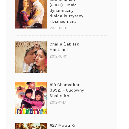
(2003) – Mało
dynamiczny
dialog kurtyzany
i biznesmena
2013-09-01
Challa [Jab Tak
Hai Jaan]
2012-10-01
#19 Chamatkar
(1992) – Cudowny
Shahrukh
2012-11-17
#27 Matru Ki