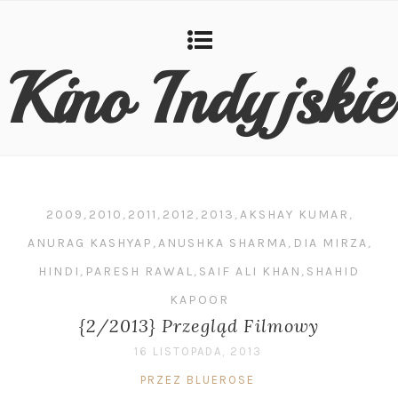
Kino Indyjskie
2009
,
2010
,
2011
,
2012
,
2013
,
AKSHAY KUMAR
,
ANURAG KASHYAP
,
ANUSHKA SHARMA
,
DIA MIRZA
,
HINDI
,
PARESH RAWAL
,
SAIF ALI KHAN
,
SHAHID
KAPOOR
{2/2013} Przegląd Filmowy
16 LISTOPADA, 2013
PRZEZ BLUEROSE