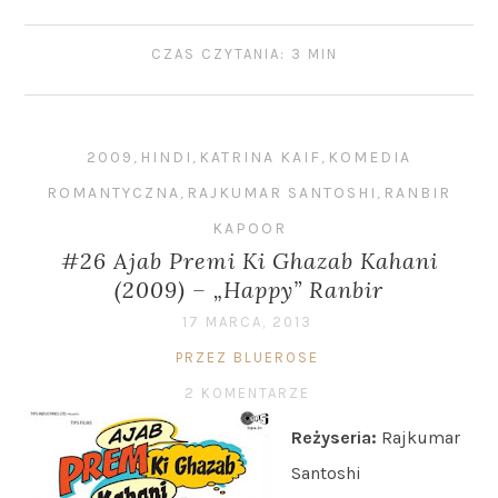
CZAS CZYTANIA: 3 MIN
2009
,
HINDI
,
KATRINA KAIF
,
KOMEDIA
ROMANTYCZNA
,
RAJKUMAR SANTOSHI
,
RANBIR
KAPOOR
#26 Ajab Premi Ki Ghazab Kahani
(2009) – „Happy” Ranbir
17 MARCA, 2013
PRZEZ BLUEROSE
2 KOMENTARZE
Reżyseria:
Rajkumar
Santoshi