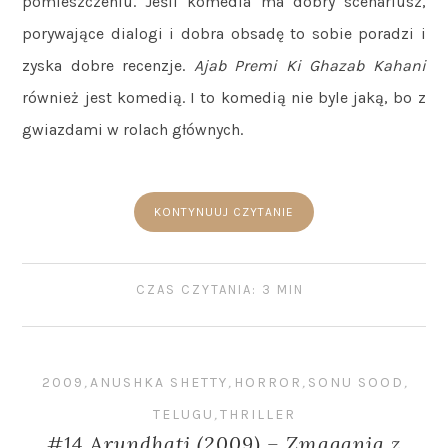
pomieszczeniu. Jeśli komedia ma dobry scenariusz,
porywające dialogi i dobra obsadę to sobie poradzi i
zyska dobre recenzje.
Ajab Premi Ki Ghazab Kahani
również jest komedią. I to komedią nie byle jaką, bo z
gwiazdami w rolach głównych.
KONTYNUUJ CZYTANIE
CZAS CZYTANIA: 3 MIN
2009
,
ANUSHKA SHETTY
,
HORROR
,
SONU SOOD
,
TELUGU
,
THRILLER
#14 Arundhati (2009) – Zmagania z