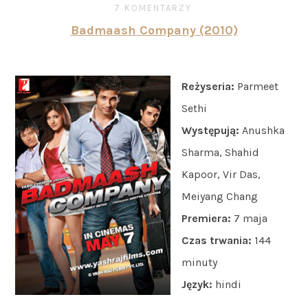
7 KOMENTARZY
Badmaash Company (2010)
Reżyseria:
Parmeet
Sethi
Występują:
Anushka
Sharma, Shahid
Kapoor, Vir Das,
Meiyang Chang
Premiera:
7 maja
Czas trwania:
144
minuty
Język:
hindi