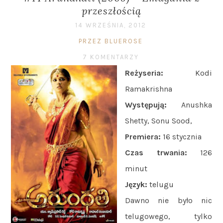
przeszłością
14 WRZEŚNIA, 2012
PRZEZ BLUEROSE
7 KOMENTARZY
Reżyseria:
Kodi
Ramakrishna
Występują:
Anushka
Shetty, Sonu Sood,
Premiera:
16 stycznia
Czas trwania:
126
minut
Język:
telugu
Dawno nie było nic
telugowego, tylko