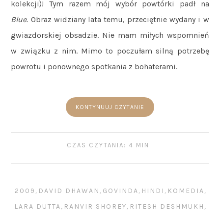
kolekcji)! Tym razem mój wybór powtórki padł na
Blue.
Obraz widziany lata temu, przeciętnie wydany i w
gwiazdorskiej obsadzie. Nie mam miłych wspomnień
w związku z nim. Mimo to poczułam silną potrzebę
powrotu i ponownego spotkania z bohaterami.
KONTYNUUJ CZYTANIE
CZAS CZYTANIA: 4 MIN
2009
,
DAVID DHAWAN
,
GOVINDA
,
HINDI
,
KOMEDIA
,
LARA DUTTA
,
RANVIR SHOREY
,
RITESH DESHMUKH
,