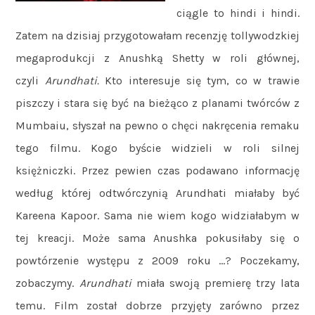
ciągle to hindi i hindi.
Zatem na dzisiaj przygotowałam recenzję tollywodzkiej
megaprodukcji z Anushką Shetty w roli głównej,
czyli
Arundhati.
Kto interesuje się tym, co w trawie
piszczy i stara się być na bieżąco z planami twórców z
Mumbaiu, słyszał na pewno o chęci nakręcenia remaku
tego filmu. Kogo byście widzieli w roli silnej
księżniczki. Przez pewien czas podawano informację
według której odtwórczynią Arundhati miałaby być
Kareena Kapoor. Sama nie wiem kogo widziałabym w
tej kreacji. Może sama Anushka pokusiłaby się o
powtórzenie występu z 2009 roku …? Poczekamy,
zobaczymy.
Arundhati
miała swoją premierę trzy lata
temu. Film został dobrze przyjęty zarówno przez