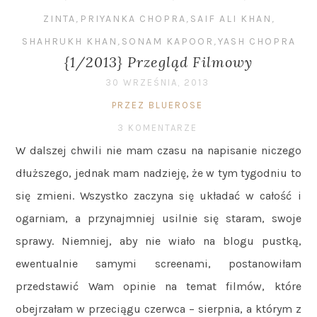
ZINTA
,
PRIYANKA CHOPRA
,
SAIF ALI KHAN
,
SHAHRUKH KHAN
,
SONAM KAPOOR
,
YASH CHOPRA
{1/2013} Przegląd Filmowy
30 WRZEŚNIA, 2013
PRZEZ BLUEROSE
3 KOMENTARZE
W dalszej chwili nie mam czasu na napisanie niczego
dłuższego, jednak mam nadzieję, że w tym tygodniu to
się zmieni. Wszystko zaczyna się układać w całość i
ogarniam, a przynajmniej usilnie się staram, swoje
sprawy. Niemniej, aby nie wiało na blogu pustką,
ewentualnie samymi screenami, postanowiłam
przedstawić Wam opinie na temat filmów, które
obejrzałam w przeciągu czerwca – sierpnia, a którym z