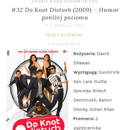
SOHAIL KHAN
,
SUSHMITA SEN
#32 Do Knot Disturb (2009) – Humor
poniżej poziomu
15 CZERWCA, 2013
PRZEZ BLUEROSE
2 KOMENTARZE
Reżyseria:
David
Dhawan
Występują:
Sushmita
Sen, Lara Dutta,
Govinda, Ritesh
Deshmukh, Ranvir
Shorey, Sohail Khan
Premiera:
2
października