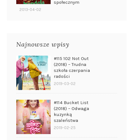
społecznym
2013-04-02
Najnowsze wpisy
#115 102 Not Out
(2018) – Trudna
szkoła czerpania
radości
2019-03-02
#114 Bucket List
(2018) – Odwaga
kuzynką
szaleństwa
2019-02-25