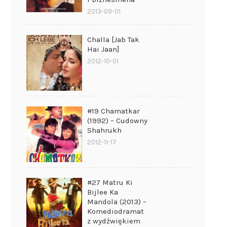
2013-09-01
Challa [Jab Tak
Hai Jaan]
2012-10-01
#19 Chamatkar
(1992) – Cudowny
Shahrukh
2012-11-17
#27 Matru Ki
Bijlee Ka
Mandola (2013) –
Komediodramat
z wydźwiękiem