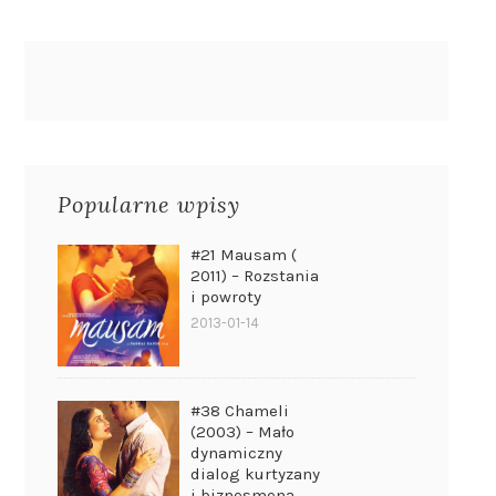
Popularne wpisy
#21 Mausam (
2011) – Rozstania
i powroty
2013-01-14
#38 Chameli
(2003) – Mało
dynamiczny
dialog kurtyzany
i biznesmena