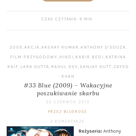
CZAS CZYTANIA: 9 MIN
2009
,
AKCJA
,
AKSHAY KUMAR
,
ANTHONY D'SOUZA
,
FILM PRZYGODOWY
,
HINDI
,
KABIR BEDI
,
KATRINA
KAIF
,
LARA DUTTA
,
RAHUL DEV
,
SANJAY DUTT
,
ZAYED
KHAN
#33 Blue (2009) – Wakacyjne
poszukiwanie skarbu
22 CZERWCA, 2013
PRZEZ BLUEROSE
2 KOMENTARZE
Reżyseria:
Anthony