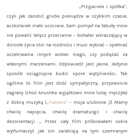
„Przyjaciele i spółka”,
czyli jak zarobić grube pieniądze w szybkim czasie,
aczkolwiek mało uczciwie. Sam pomysł na fabułę mnie
nie powalił. Wręcz przeciwnie – bohater wkraczający w
dorosłe życie stoi na rozdrożu i musi wybrać – spełniać
oczekiwania innych wobec niego, czy podążać za
własnymi marzeniami. Odpowiedź jest jasna. Jedynie
sposób osiągnięcia budzi spore wątpliwości. Tak
ogólnie to film jest dość sympatyczny, przyzwoicie
zagrany (choć Anushka wyjątkowo mnie tutaj męczyła)
z dobrą muzyką (
„Fakeera”
– moja ulubione ;)) Mamy
chwilę napięcia, chwilę dramaturgii i chwilę
dezorientacji … Przez cały film próbowałam sobie
wytłumaczyć jak oni zarabiają na tym szemranym