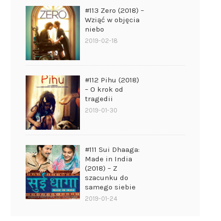
#113 Zero (2018) –
Wziąć w objęcia
niebo
2019-02-18
#112 Pihu (2018)
– O krok od
tragedii
2019-01-30
#111 Sui Dhaaga:
Made in India
(2018) – Z
szacunku do
samego siebie
2019-01-24