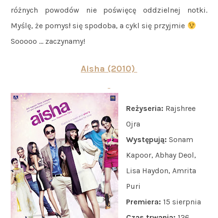
różnych powodów nie poświęcę oddzielnej notki.
Myślę, że pomysł się spodoba, a cykl się przyjmie
Sooooo … zaczynamy!
Aisha (2010)
Reżyseria:
Rajshree
Ojra
Występują:
Sonam
Kapoor, Abhay Deol,
Lisa Haydon, Amrita
Puri
Premiera:
15 sierpnia
Czas trwania:
126