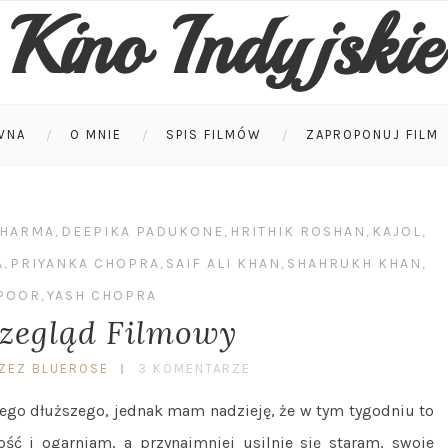
Kino Indyjskie
WNA
O MNIE
SPIS FILMÓW
ZAPROPONUJ FILM
SHARMA
,
DEEPIKA PADUKONE
,
HRITHIK ROSHAN
,
KAJOL
,
A
,
PRIYANKA CHOPRA
,
SAIF ALI KHAN
,
SHAHRUKH KHAN
,
POOR
,
YASH CHOPRA
rzegląd Filmowy
ZEZ BLUEROSE
3 KOMENTARZE
zego dłuższego, jednak mam nadzieję, że w tym tygodniu to
ość i ogarniam, a przynajmniej usilnie się staram, swoje