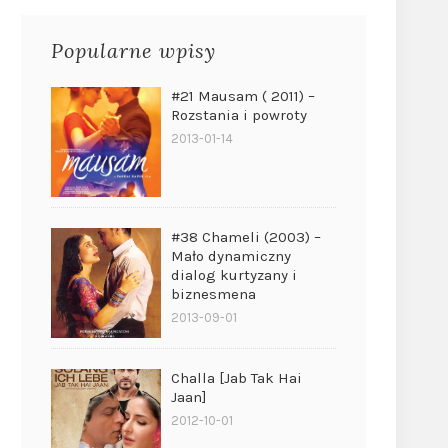
Popularne wpisy
#21 Mausam ( 2011) –
Rozstania i powroty
2013-01-14
#38 Chameli (2003) –
Mało dynamiczny
dialog kurtyzany i
biznesmena
2013-09-01
Challa [Jab Tak Hai
Jaan]
2012-10-01