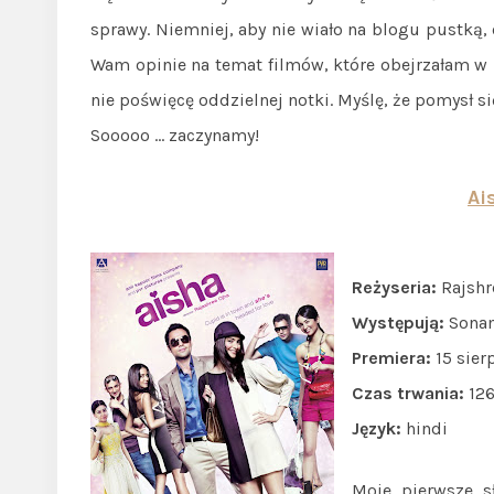
sprawy. Niemniej, aby nie wiało na blogu pustką
Wam opinie na temat filmów, które obejrzałam w 
nie poświęcę oddzielnej notki. Myślę, że pomysł s
Sooooo … zaczynamy!
Ai
Reżyseria:
Rajshr
Występują:
Sonam
Premiera:
15 sier
Czas trwania:
126
Język:
hindi
Moje pierwsze 