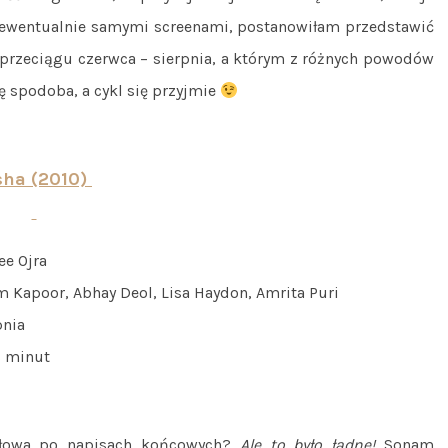
, ewentualnie samymi screenami, postanowiłam przedstawić
przeciągu czerwca – sierpnia, a którym z różnych powodów
ię spodoba, a cykl się przyjmie
sha (2010)
ee Ojra
 Kapoor, Abhay Deol, Lisa Haydon, Amrita Puri
pnia
 minut
słowa po napisach końcowych?
Ale to było ładne!
Sonam