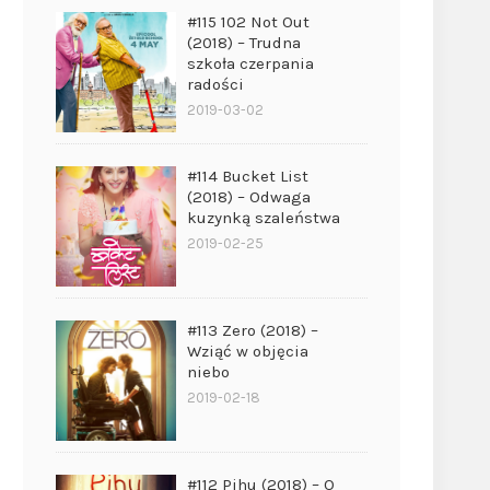
#115 102 Not Out
(2018) – Trudna
szkoła czerpania
radości
2019-03-02
#114 Bucket List
(2018) – Odwaga
kuzynką szaleństwa
2019-02-25
#113 Zero (2018) –
Wziąć w objęcia
niebo
2019-02-18
#112 Pihu (2018) – O