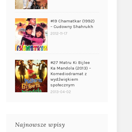
#19 Chamatkar (1992)
– Cudowny Shahrukh
2012-11-17
#27 Matru Ki Bijlee
Ka Mandola (2013) –
Komediodramat z
wydźwiękiem
społecznym
2013-04-02
Najnowsze wpisy