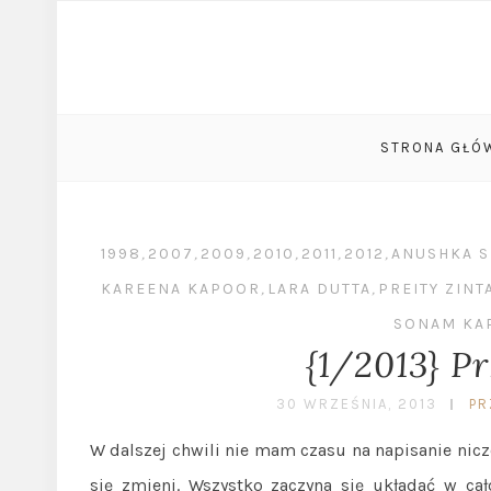
STRONA GŁÓ
1998
,
2007
,
2009
,
2010
,
2011
,
2012
,
ANUSHKA 
KAREENA KAPOOR
,
LARA DUTTA
,
PREITY ZINT
SONAM KA
{1/2013} P
30 WRZEŚNIA, 2013
PR
W dalszej chwili nie mam czasu na napisanie nic
się zmieni. Wszystko zaczyna się układać w cał