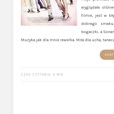
wyglądała olśnie
filmie, jest w b
dobrego smaku. 
bogaczki, a Sonam
Muzyka jak dla mnie rewelka. Miła dla ucha, tanec
KONT
CZAS CZYTANIA: 9 MIN