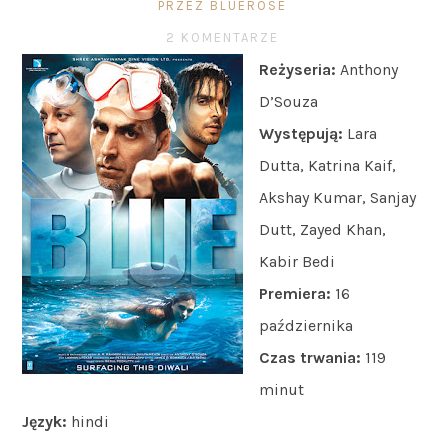
PRZEZ BLUEROSE
2 KOMENTARZE
Reżyseria:
Anthony
D’Souza
Występują:
Lara
Dutta, Katrina Kaif,
Akshay Kumar, Sanjay
Dutt, Zayed Khan,
Kabir Bedi
Premiera:
16
października
Czas trwania:
119
minut
Język:
hindi