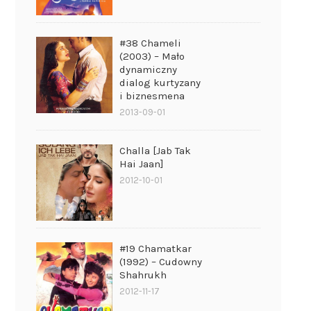
#38 Chameli
(2003) – Mało
dynamiczny
dialog kurtyzany
i biznesmena
2013-09-01
Challa [Jab Tak
Hai Jaan]
2012-10-01
#19 Chamatkar
(1992) – Cudowny
Shahrukh
2012-11-17