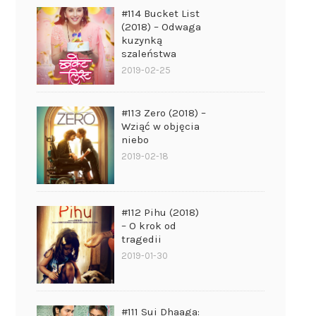
#114 Bucket List
(2018) – Odwaga
kuzynką
szaleństwa
2019-02-25
#113 Zero (2018) –
Wziąć w objęcia
niebo
2019-02-18
#112 Pihu (2018)
– O krok od
tragedii
2019-01-30
#111 Sui Dhaaga: