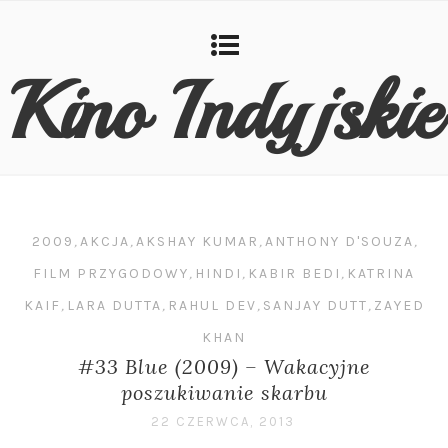
Kino Indyjskie
2009
,
AKCJA
,
AKSHAY KUMAR
,
ANTHONY D'SOUZA
,
FILM PRZYGODOWY
,
HINDI
,
KABIR BEDI
,
KATRINA
KAIF
,
LARA DUTTA
,
RAHUL DEV
,
SANJAY DUTT
,
ZAYED
KHAN
#33 Blue (2009) – Wakacyjne
poszukiwanie skarbu
22 CZERWCA, 2013