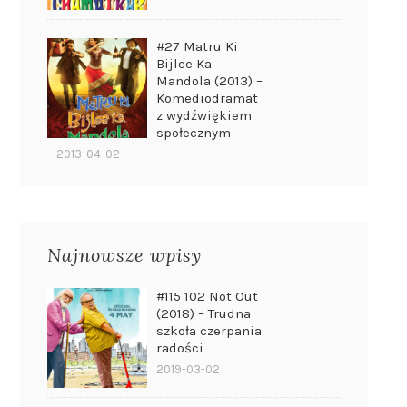
#27 Matru Ki
Bijlee Ka
Mandola (2013) –
Komediodramat
z wydźwiękiem
społecznym
2013-04-02
Najnowsze wpisy
#115 102 Not Out
(2018) – Trudna
szkoła czerpania
radości
2019-03-02