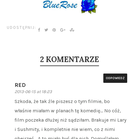
UDOSTĘPNIJ:
2 KOMENTARZE
ODPOWIEDZ
RED
2013-06-15 at 18:23
Szkoda, że tak źle piszesz o tym filmie, bo
właśnie miałam w planach tę komedię… No cóż,
film poczeka dłużej niż sądziłam. Brakuje mi Lary
i Sushmity, i kompletnie nie wiem, co z nimi
obejrzeć… A to miało być dla nich. Domyślałam