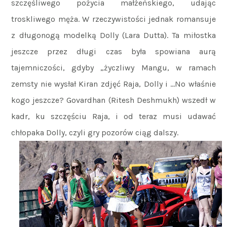
szczęśliwego pożycia małżeńskiego, udając
troskliwego męża. W rzeczywistości jednak romansuje
z długonogą modelką Dolly (Lara Dutta). Ta miłostka
jeszcze przez długi czas była spowiana aurą
tajemniczości, gdyby „życzliwy Mangu, w ramach
zemsty nie wysłał Kiran zdjęć Raja, Dolly i …No właśnie
kogo jeszcze? Govardhan (Ritesh Deshmukh) wszedł w
kadr, ku szczęściu Raja, i od teraz musi udawać
chłopaka Dolly, czyli gry pozorów ciąg dalszy.