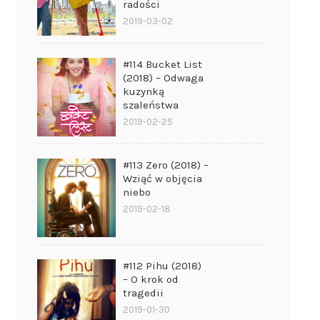
radości
2019-03-02
#114 Bucket List
(2018) – Odwaga
kuzynką
szaleństwa
2019-02-25
#113 Zero (2018) –
Wziąć w objęcia
niebo
2019-02-18
#112 Pihu (2018)
– O krok od
tragedii
2019-01-30