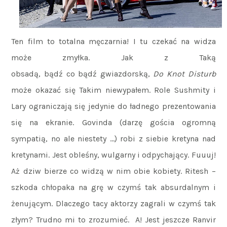
Ten film to totalna męczarnia! I tu czekać na widza
może zmyłka. Jak z Taką
obsadą, bądź co bądź gwiazdorską,
Do Knot Disturb
może okazać się Takim niewypałem. Role Sushmity i
Lary ograniczają się jedynie do ładnego prezentowania
się na ekranie. Govinda (darzę gościa ogromną
sympatią, no ale niestety …) robi z siebie kretyna nad
kretynami. Jest obleśny, wulgarny i odpychający. Fuuuj!
Aż dziw bierze co widzą w nim obie kobiety. Ritesh –
szkoda chłopaka na grę w czymś tak absurdalnym i
żenującym. Dlaczego tacy aktorzy zagrali w czymś tak
złym? Trudno mi to zrozumieć. A! Jest jeszcze Ranvir