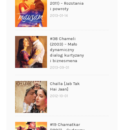
2011) – Rozstania
i powroty
2013-01-14
#38 Chameli
(2003) – Mało
dynamiczny
dialog kurtyzany
i biznesmena
2013-09-01
Challa [Jab Tak
Hai Jaan]
2012-10-01
#19 Chamatkar