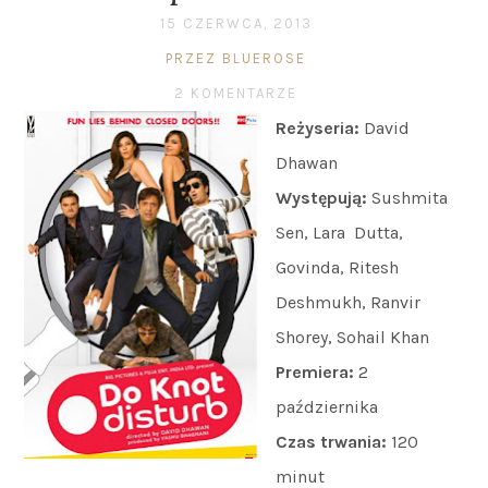
15 CZERWCA, 2013
PRZEZ BLUEROSE
2 KOMENTARZE
Reżyseria:
David
Dhawan
Występują:
Sushmita
Sen, Lara Dutta,
Govinda, Ritesh
Deshmukh, Ranvir
Shorey, Sohail Khan
Premiera:
2
października
Czas trwania:
120
minut