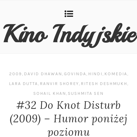
Kino Indyjskie
2009
,
DAVID DHAWAN
,
GOVINDA
,
HINDI
,
KOMEDIA
,
LARA DUTTA
,
RANVIR SHOREY
,
RITESH DESHMUKH
,
SOHAIL KHAN
,
SUSHMITA SEN
#32 Do Knot Disturb
(2009) – Humor poniżej
poziomu