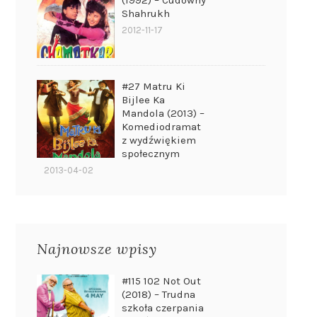
(1992) – Cudowny
Shahrukh
2012-11-17
#27 Matru Ki
Bijlee Ka
Mandola (2013) –
Komediodramat
z wydźwiękiem
społecznym
2013-04-02
Najnowsze wpisy
#115 102 Not Out
(2018) – Trudna
szkoła czerpania