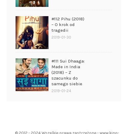
#112 Pihu (2018)
– O krok od
tragedii
2019-01-30
#111 Sui Dhaaga:
Made in India
(2018) – Z
szacunku do
samego siebie
2019-01-24
© 2012 - 2024 Wszelkie prawa zastrzeżone - www.kino-