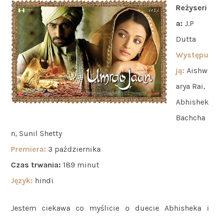
Reżyseri
a:
J.P
Dutta
Występu
ją
:
Aishw
arya Rai,
Abhishek
Bachcha
n, Sunil Shetty
Premiera:
3 października
Czas trwania:
189 minut
Język:
hindi
Jestem ciekawa co myślicie o duecie Abhisheka i