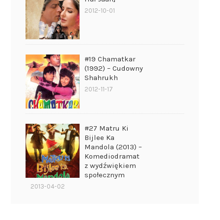
2012-10-01
#19 Chamatkar
(1992) – Cudowny
Shahrukh
2012-11-17
#27 Matru Ki
Bijlee Ka
Mandola (2013) –
Komediodramat
z wydźwiękiem
społecznym
2013-04-02