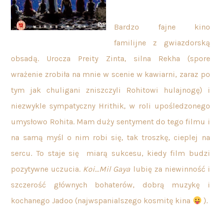
Bardzo fajne kino
familijne z gwiazdorską
obsadą. Urocza Preity Zinta, silna Rekha (spore
wrażenie zrobiła na mnie w scenie w kawiarni, zaraz po
tym jak chuligani zniszczyli Rohitowi hulajnogę) i
niezwykle sympatyczny Hrithik, w roli upośledzonego
umysłowo Rohita. Mam duży sentyment do tego filmu i
na samą myśl o nim robi się, tak troszkę, cieplej na
sercu. To staje się miarą sukcesu, kiedy film budzi
pozytywne uczucia.
Koi…Mil Gaya
lubię za niewinność i
szczerość głównych bohaterów, dobrą muzykę i
kochanego Jadoo (najwspanialszego kosmitę kina
).