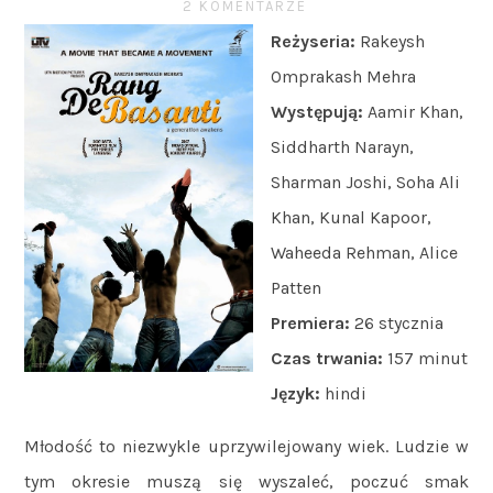
2 KOMENTARZE
Reżyseria:
Rakeysh
Omprakash Mehra
Występują:
Aamir Khan,
Siddharth Narayn,
Sharman Joshi, Soha Ali
Khan, Kunal Kapoor,
Waheeda Rehman, Alice
Patten
Premiera:
26 stycznia
Czas trwania:
157 minut
Język:
hindi
Młodość to niezwykle uprzywilejowany wiek. Ludzie w
tym okresie muszą się wyszaleć, poczuć smak