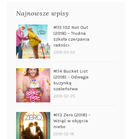
Najnowsze wpisy
#115 102 Not Out
(2018) – Trudna
szkoła czerpania
radości
2019-03-02
#114 Bucket List
(2018) – Odwaga
kuzynką
szaleństwa
2019-02-25
#113 Zero (2018) –
Wziąć w objęcia
niebo
2019-02-18