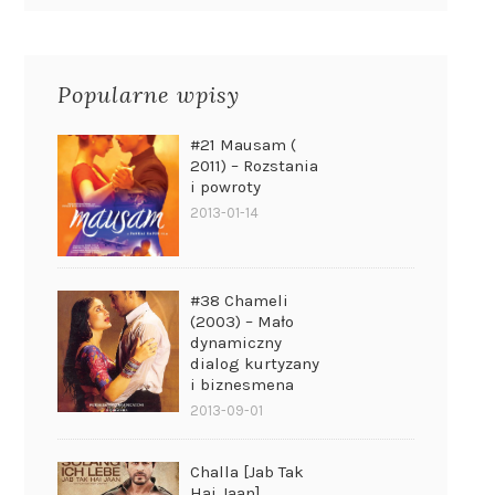
Popularne wpisy
#21 Mausam (
2011) – Rozstania
i powroty
2013-01-14
#38 Chameli
(2003) – Mało
dynamiczny
dialog kurtyzany
i biznesmena
2013-09-01
Challa [Jab Tak
Hai Jaan]