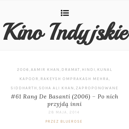
Kino Indyjskie
2006
,
AAMIR KHAN
,
DRAMAT
,
HINDI
,
KUNAL
KAPOOR
,
RAKEYSH OMPRAKASH MEHRA
,
SIDDHARTH
,
SOHA ALI KHAN
,
ZAPROPONOWANE
#61 Rang De Basanti (2006) – Po nich
przyjdą inni
28 MAJA, 2014
PRZEZ BLUEROSE