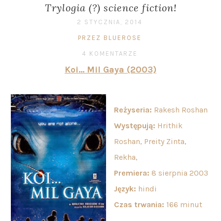
Trylogia (?) science fiction!
2 STYCZNIA, 2014
PRZEZ BLUEROSE
4 KOMENTARZE
Koi… Mil Gaya (2003)
Reżyseria:
Rakesh Roshan
Występują:
Hrithik
Roshan, Preity Zinta,
Rekha,
Premiera:
8 sierpnia 2003
Język:
hindi
Czas trwania:
166 minut