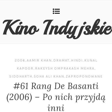
Kino Indyjskie
2006
,
AAMIR KHAN
,
DRAMAT
,
HINDI
,
KUNAL
KAPOOR
,
RAKEYSH OMPRAKASH MEHRA
,
SIDDHARTH
,
SOHA ALI KHAN
,
ZAPROPONOWANE
#61 Rang De Basanti
(2006) – Po nich przyjdą
inni