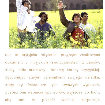
Sue to brytyjska reżyserka, pragnąca zrealizować
dokument o indyjskich rewolucjonistach z czasów,
kiedy Indie stanowiły kolonię korony
brytyjskiej.
Dysponując starym dziennikiem swojego dziadka,
który był świadkiem tych krwawych wydarzeń,
pozbawiona wsparcia sponsorów, wyjeżdża do Indii,
aby tam, na przekór wielkiej korporacji,