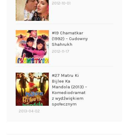
2012-10-01
#19 Chamatkar
(1992) – Cudowny
Shahrukh
2012-11-17
#27 Matru Ki
Bijlee Ka
Mandola (2013) –
Komediodramat
z wydźwiękiem
społecznym
2013-04-02