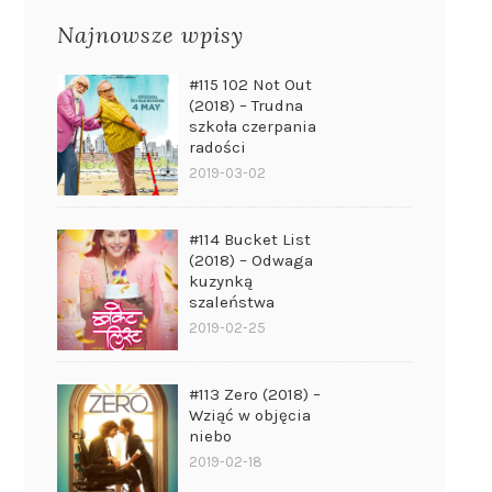
Najnowsze wpisy
#115 102 Not Out
(2018) – Trudna
szkoła czerpania
radości
2019-03-02
#114 Bucket List
(2018) – Odwaga
kuzynką
szaleństwa
2019-02-25
#113 Zero (2018) –
Wziąć w objęcia
niebo
2019-02-18