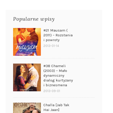
Popularne wpisy
#21 Mausam (
2011) – Rozstania
i powroty
2013-01-14
#38 Chameli
(2003) – Mało
dynamiczny
dialog kurtyzany
i biznesmena
2013-09-01
Challa [Jab Tak
Hai Jaan]