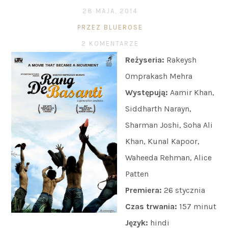
28 MAJA, 2014
PRZEZ BLUEROSE
2 KOMENTARZE
Reżyseria:
Rakeysh
Omprakash Mehra
Występują:
Aamir Khan,
Siddharth Narayn,
Sharman Joshi, Soha Ali
Khan, Kunal Kapoor,
Waheeda Rehman, Alice
Patten
Premiera:
26 stycznia
Czas trwania:
157 minut
Język:
hindi