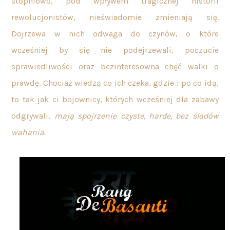
stopniowo, pod wpływem tragicznej historii
rewolucjonistów, nieświadomie zmieniają się.
Dojrzewa w nich odwaga do czynów, o które
wcześniej by się nie podejrzewali, poczucie
sprawiedliwości oraz bezinteresowna chęć walki o
prawdę. Chociaż wiedzą co ich czeka, gdzie i po co idą,
to tak jak ci bojownicy, których wcześniej dla zabawy
odgrywali,
mają spojrzenie czyste, harde, bez śladów
wahania.