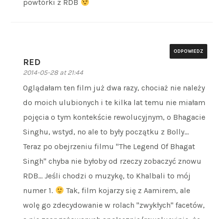
powtórki z RDB
ODPOWIEDZ
RED
2014-05-28 at 21:44
Oglądałam ten film już dwa razy, chociaż nie należy
do moich ulubionych i te kilka lat temu nie miałam
pojęcia o tym kontekście rewolucyjnym, o Bhagacie
Singhu, wstyd, no ale to były początku z Bolly…
Teraz po obejrzeniu filmu "The Legend Of Bhagat
Singh" chyba nie byłoby od rzeczy zobaczyć znowu
RDB… Jeśli chodzi o muzykę, to Khalbali to mój
numer 1.
Tak, film kojarzy się z Aamirem, ale
wolę go zdecydowanie w rolach "zwykłych" facetów,