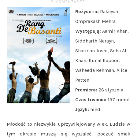
2 KOMENTARZE
Reżyseria:
Rakeysh
Omprakash Mehra
Występują:
Aamir Khan,
Siddharth Narayn,
Sharman Joshi, Soha Ali
Khan, Kunal Kapoor,
Waheeda Rehman, Alice
Patten
Premiera:
26 stycznia
Czas trwania:
157 minut
Język:
hindi
Młodość to niezwykle uprzywilejowany wiek. Ludzie w
tym okresie muszą się wyszaleć, poczuć smak