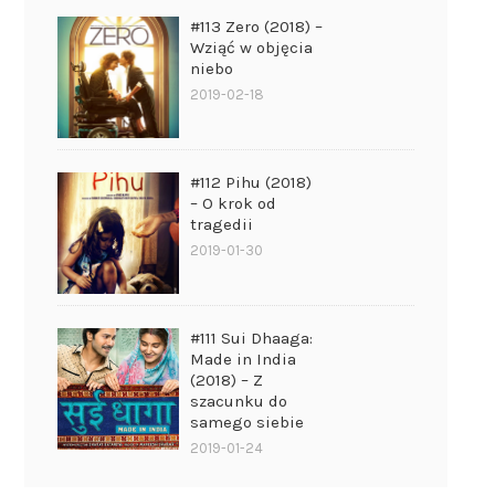
#113 Zero (2018) –
Wziąć w objęcia
niebo
2019-02-18
#112 Pihu (2018)
– O krok od
tragedii
2019-01-30
#111 Sui Dhaaga:
Made in India
(2018) – Z
szacunku do
samego siebie
2019-01-24