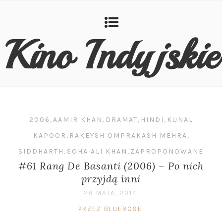
Kino Indyjskie
2006
,
AAMIR KHAN
,
DRAMAT
,
HINDI
,
KUNAL
KAPOOR
,
RAKEYSH OMPRAKASH MEHRA
,
SIDDHARTH
,
SOHA ALI KHAN
,
ZAPROPONOWANE
#61 Rang De Basanti (2006) – Po nich
przyjdą inni
28 MAJA, 2014
PRZEZ BLUEROSE