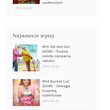
społecznym
2013-04-02
Najnowsze wpisy
#115 102 Not Out
(2018) – Trudna
szkoła czerpania
radości
2019-03-02
#114 Bucket List
(2018) – Odwaga
kuzynką
szaleństwa
2019-02-25