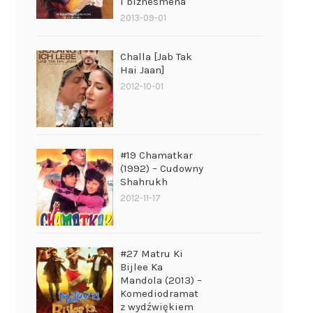
i biznesmena
2013-09-01
Challa [Jab Tak
Hai Jaan]
2012-10-01
#19 Chamatkar
(1992) – Cudowny
Shahrukh
2012-11-17
#27 Matru Ki
Bijlee Ka
Mandola (2013) –
Komediodramat
z wydźwiękiem