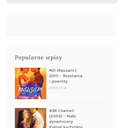
Popularne wpisy
#21 Mausam (
2011) – Rozstania
i powroty
2013-01-14
#38 Chameli
(2003) – Mało
dynamiczny
dialog kurtyzany