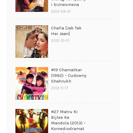
i biznesmena
2013-09-01
Challa [Jab Tak
Hai Jaan]
2012-10-01
#19 Chamatkar
(1992) – Cudowny
Shahrukh
2012-11-17
#27 Matru Ki
Bijlee Ka
Mandola (2013) –
Komediodramat