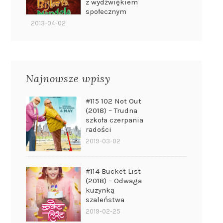
z wydźwiękiem
społecznym
2013-04-02
Najnowsze wpisy
#115 102 Not Out
(2018) – Trudna
szkoła czerpania
radości
2019-03-02
#114 Bucket List
(2018) – Odwaga
kuzynką
szaleństwa
2019-02-25