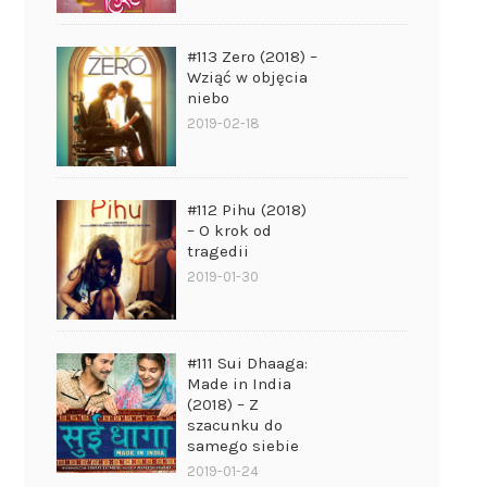
#113 Zero (2018) –
Wziąć w objęcia
niebo
2019-02-18
#112 Pihu (2018)
– O krok od
tragedii
2019-01-30
#111 Sui Dhaaga:
Made in India
(2018) – Z
szacunku do
samego siebie
2019-01-24