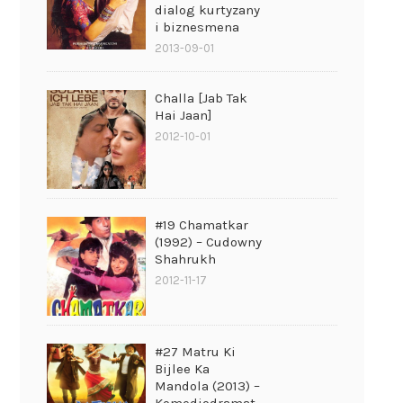
dialog kurtyzany
i biznesmena
2013-09-01
Challa [Jab Tak
Hai Jaan]
2012-10-01
#19 Chamatkar
(1992) – Cudowny
Shahrukh
2012-11-17
#27 Matru Ki
Bijlee Ka
Mandola (2013) –