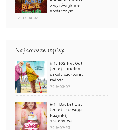
Komediodramat
z wydźwiękiem
społecznym
2013-04-02
Najnowsze wpisy
#115 102 Not Out
(2018) – Trudna
szkoła czerpania
radości
2019-03-02
#114 Bucket List
(2018) – Odwaga
kuzynką
szaleństwa
2019-02-25