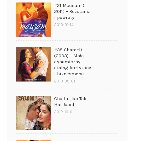
#21 Mausam (
2011) – Rozstania
i powroty
2013-01-14
#38 Chameli
(2003) – Mało
dynamiczny
dialog kurtyzany
i biznesmena
2013-09-01
Challa [Jab Tak
Hai Jaan]
2012-10-01