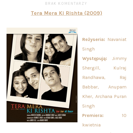
BRAK KOMENTARZY
Tera Mera Ki Rishta (2009)
Reżyseria:
Navaniat
Singh
Występują
:
Jimmy
Shergill, Kulraj
Randhawa, Raj
Babbar, Anupam
Kher, Archana Puran
Singh
Premiera:
10
kwietnia