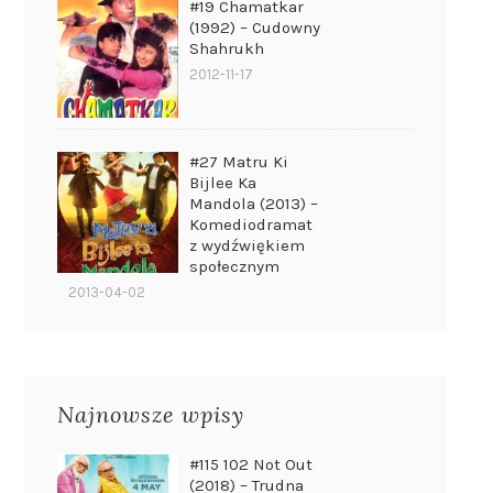
#19 Chamatkar
(1992) – Cudowny
Shahrukh
2012-11-17
#27 Matru Ki
Bijlee Ka
Mandola (2013) –
Komediodramat
z wydźwiękiem
społecznym
2013-04-02
Najnowsze wpisy
#115 102 Not Out
(2018) – Trudna