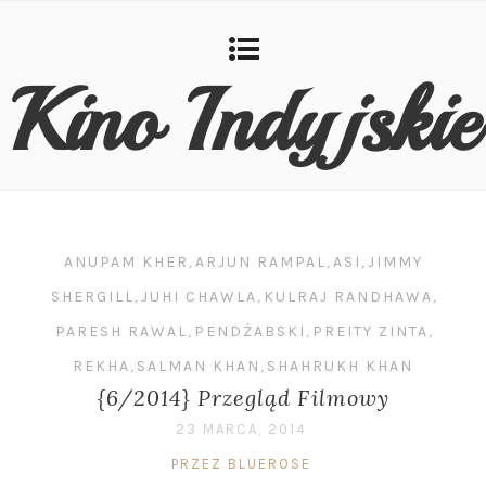
Kino Indyjskie
ANUPAM KHER
,
ARJUN RAMPAL
,
ASI
,
JIMMY
SHERGILL
,
JUHI CHAWLA
,
KULRAJ RANDHAWA
,
PARESH RAWAL
,
PENDŻABSKI
,
PREITY ZINTA
,
REKHA
,
SALMAN KHAN
,
SHAHRUKH KHAN
{6/2014} Przegląd Filmowy
23 MARCA, 2014
PRZEZ BLUEROSE