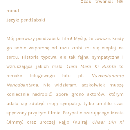
Czas trwania:
166
minut
Język:
pendżabski
Mój pierwszy pendżabski film! Myślę, że zawsze, kiedy
go sobie wspomnę od razu zrobi mi się cieplej na
sercu. Historia typowa, ale tak fajna, sympatyczna i
wzruszająca jakich mało. (
Tera Mera Ki Rishta
to
remake telugowego hitu pt.
Nuvvostanante
Nenoddantana
. Nie widziałam, aczkolwiek muszę
koniecznie nadrobić) Spore grono aktorów, którym
udało się zdobyć moją sympatię, tylko umiliło czas
spędzony przy tym filmie. Perypetie czarującego Meeta
(Jimmy) oraz uroczej Rajjo (Kulraj;
Chaar Din Ki