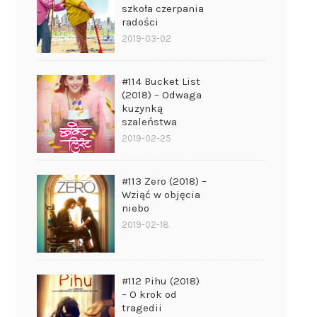
szkoła czerpania
radości
2019-03-02
#114 Bucket List
(2018) – Odwaga
kuzynką
szaleństwa
2019-02-25
#113 Zero (2018) –
Wziąć w objęcia
niebo
2019-02-18
#112 Pihu (2018)
– O krok od
tragedii