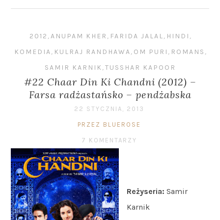
2012
,
ANUPAM KHER
,
FARIDA JALAL
,
HINDI
,
KOMEDIA
,
KULRAJ RANDHAWA
,
OM PURI
,
ROMANS
,
SAMIR KARNIK
,
TUSSHAR KAPOOR
#22 Chaar Din Ki Chandni (2012) –
Farsa radżastańsko – pendżabska
22 STYCZNIA, 2013
PRZEZ BLUEROSE
7 KOMENTARZY
Reżyseria:
Samir
Karnik