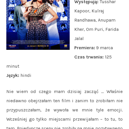
Występują:
Tusshar
Kapoor, Kulraj
Randhawa, Anupam
Kher, Om Puri, Farida
Jalal
Premiera:
9 marca
Czas trwania:
125
minut
Język:
hindi
Nie wiem od czego mam dzisiaj zacząć … Właśnie
niedawno obejrzałam ten film i zanim to zrobiłam nie
przypuszczałam, że wywoła we mnie tyle emocji.
Wcześniej go tylko miejscami przewijałam – to tu, to
tam. Pojedyncze sceny nie zrobiły na mnie pozytywnego