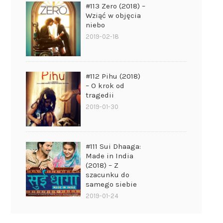
#113 Zero (2018) –
Wziąć w objęcia
niebo
2019-02-18
#112 Pihu (2018)
– O krok od
tragedii
2019-01-30
#111 Sui Dhaaga:
Made in India
(2018) – Z
szacunku do
samego siebie
2019-01-24