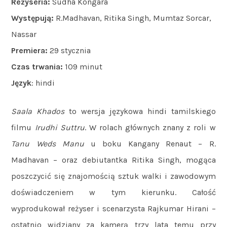
Reżyseria:
Sudha Kongara
Występują:
R.Madhavan, Ritika Singh, Mumtaz Sorcar,
Nassar
Premiera:
29 stycznia
Czas trwania:
109 minut
Język
: hindi
Saala Khados
to wersja językowa hindi tamilskiego
filmu
Irudhi Suttru
. W rolach głównych znany z roli w
Tanu Weds Manu
u boku Kangany Renaut – R.
Madhavan – oraz debiutantka Ritika Singh, mogąca
poszczycić się znajomością sztuk walki i zawodowym
doświadczeniem w tym kierunku. Całość
wyprodukował reżyser i scenarzysta Rajkumar Hirani –
ostatnio widziany za kamerą trzy lata temu przy