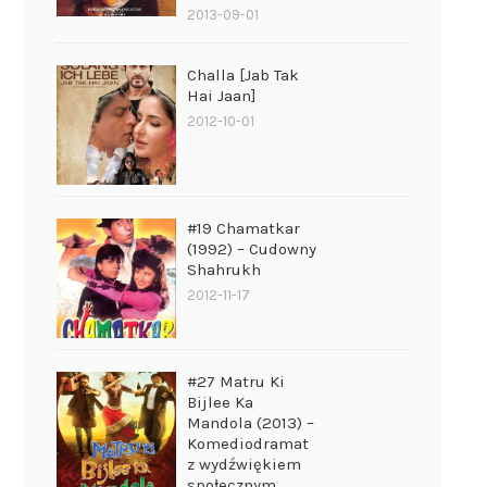
2013-09-01
Challa [Jab Tak
Hai Jaan]
2012-10-01
#19 Chamatkar
(1992) – Cudowny
Shahrukh
2012-11-17
#27 Matru Ki
Bijlee Ka
Mandola (2013) –
Komediodramat
z wydźwiękiem
społecznym