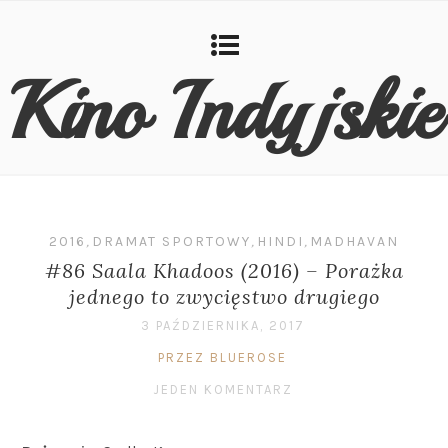
Kino Indyjskie
2016
,
DRAMAT SPORTOWY
,
HINDI
,
MADHAVAN
#86 Saala Khadoos (2016) – Porażka
jednego to zwycięstwo drugiego
3 PAŹDZIERNIKA, 2017
PRZEZ BLUEROSE
JEDEN KOMENTARZ