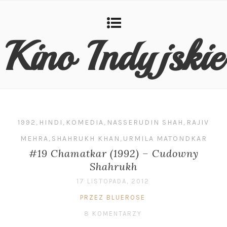
Kino Indyjskie
1992
,
HINDI
,
KOMEDIA
,
NASSERUDIN SHAH
,
RAJIV
MEHRA
,
SHAHRUKH KHAN
,
URMILA MATONDKAR
#19 Chamatkar (1992) – Cudowny
Shahrukh
17 LISTOPADA, 2012
PRZEZ BLUEROSE
8 KOMENTARZY