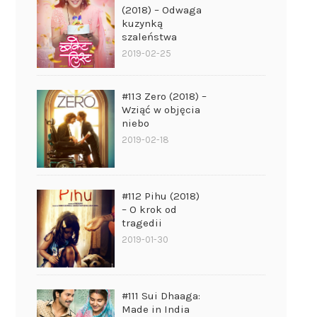
(2018) – Odwaga
kuzynką
szaleństwa
2019-02-25
#113 Zero (2018) –
Wziąć w objęcia
niebo
2019-02-18
#112 Pihu (2018)
– O krok od
tragedii
2019-01-30
#111 Sui Dhaaga:
Made in India