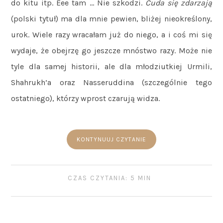
do kitu itp. Eee tam … Nie szkodzi.
Cuda się zdarzają
(polski tytuł) ma dla mnie pewien, bliżej nieokreślony,
urok. Wiele razy wracałam już do niego, a i coś mi się
wydaje, że obejrzę go jeszcze mnóstwo razy. Może nie
tyle dla samej historii, ale dla młodziutkiej Urmili,
Shahrukh’a oraz Nasseruddina (szczególnie tego
ostatniego), którzy wprost czarują widza.
KONTYNUUJ CZYTANIE
CZAS CZYTANIA: 5 MIN