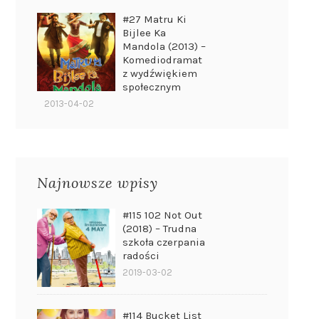
#27 Matru Ki
Bijlee Ka
Mandola (2013) –
Komediodramat
z wydźwiękiem
społecznym
2013-04-02
Najnowsze wpisy
#115 102 Not Out
(2018) – Trudna
szkoła czerpania
radości
2019-03-02
#114 Bucket List