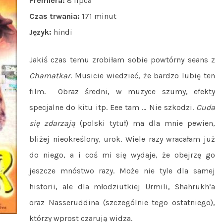
Premiera:
8 lipca
Czas trwania:
171 minut
Język:
hindi
Jakiś czas temu zrobiłam sobie powtórny seans z
Chamatkar
. Musicie wiedzieć, że bardzo lubię ten
film. Obraz średni, w muzyce szumy, efekty
specjalne do kitu itp. Eee tam … Nie szkodzi.
Cuda
się zdarzają
(polski tytuł) ma dla mnie pewien,
bliżej nieokreślony, urok. Wiele razy wracałam już
do niego, a i coś mi się wydaje, że obejrzę go
jeszcze mnóstwo razy. Może nie tyle dla samej
historii, ale dla młodziutkiej Urmili, Shahrukh’a
oraz Nasseruddina (szczególnie tego ostatniego),
którzy wprost czarują widza.