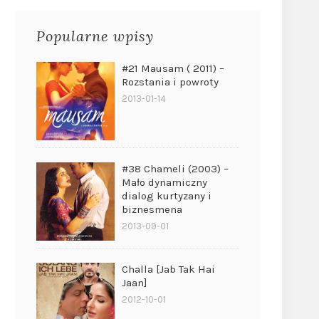
Popularne wpisy
#21 Mausam ( 2011) –
Rozstania i powroty
2013-01-14
#38 Chameli (2003) –
Mało dynamiczny
dialog kurtyzany i
biznesmena
2013-09-01
Challa [Jab Tak Hai
Jaan]
2012-10-01