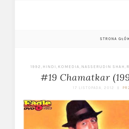
STRONA GŁÓ
1992
,
HINDI
,
KOMEDIA
,
NASSERUDIN SHAH
,
#19 Chamatkar (19
17 LISTOPADA, 2012
PR