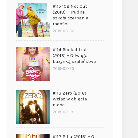
#115 102 Not Out
(2018) – Trudna
szkoła czerpania
radości
2019-03-02
#114 Bucket List
(2018) – Odwaga
kuzynką szaleństwa
2019-02-25
#113 Zero (2018) –
Wziąć w objęcia
niebo
2019-02-18
#112 Pihu (2018) – O