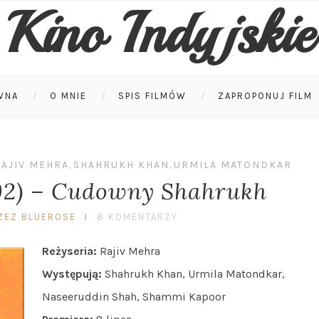
Kino Indyjskie
WNA
O MNIE
SPIS FILMÓW
ZAPROPONUJ FILM
RAJIV MEHRA
,
SHAHRUKH KHAN
,
URMILA MATONDKAR
92) – Cudowny Shahrukh
ZEZ BLUEROSE
8 KOMENTARZY
Reżyseria:
Rajiv Mehra
Występują:
Shahrukh Khan, Urmila Matondkar,
Naseeruddin Shah, Shammi Kapoor