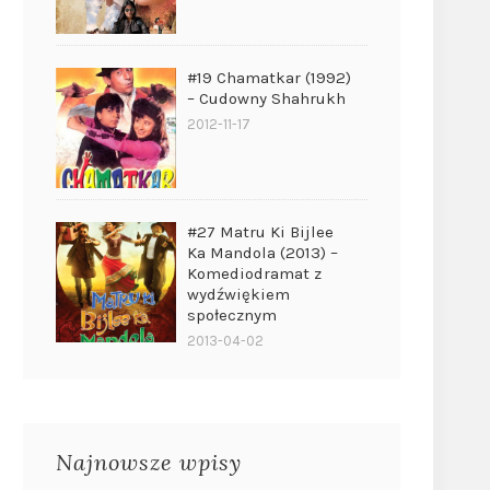
#19 Chamatkar (1992)
– Cudowny Shahrukh
2012-11-17
#27 Matru Ki Bijlee
Ka Mandola (2013) –
Komediodramat z
wydźwiękiem
społecznym
2013-04-02
Najnowsze wpisy