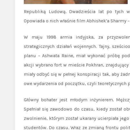
Republiką Ludową. Dwadzieścia lat po tych w
Opowiada o nich właśnie film Abhishek’a Sharmy 
W maju 1998 armia indyjska, za przyzwoleni
strategicznych działań wojennych. Tajny, sześci
planu – Ashwata Raine, miał wykonać próbę po
akcji wybrano fort w mieście Pokhran, znajdujący
miały odbyć się w pełnej konspiracji tak, aby ża
owe wydarzenia od początku, czyli teoretycznych 
Główny bohater jest młodym inżynierem. Mężcz
Spełniał się zawodowo do czasu, kiedy został ob
zwolnienie, którym został ukarany ucierpiała je
studentów. Do czasu. Wraz ze zmianą frontu polit