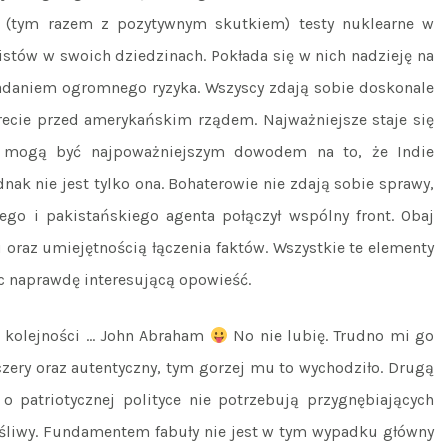
ić (tym razem z pozytywnym skutkiem) testy nuklearne w
istów w swoich dziedzinach. Pokłada się w nich nadzieję na
zadaniem ogromnego ryzyka. Wszyscy zdają sobie doskonale
recie przed amerykańskim rządem. Najważniejsze staje się
cia mogą być najpoważniejszym dowodem na to, że Indie
ak nie jest tylko ona. Bohaterowie nie zdają sobie sprawy,
ego i pakistańskiego agenta połączył wspólny front. Obaj
u oraz umiejętnością łączenia faktów. Wszystkie te elementy
c naprawdę interesującą opowieść.
ej kolejności … John Abraham
No nie lubię. Trudno mi go
 szczery oraz autentyczny, tym gorzej mu to wychodziło. Drugą
o patriotycznej polityce nie potrzebują przygnębiających
zęśliwy. Fundamentem fabuły nie jest w tym wypadku główny