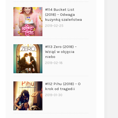
#114 Bucket List
(2018) – Odwaga
kuzynką szaleństwa
2019-02-25
#113 Zero (2018) –
Wziąć w objęcia
niebo
2019-02-18
#112 Pihu (2018) – O
krok od tragedii
2019-01-30