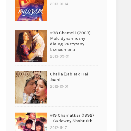
2013-01-14
#38 Chameli (2003) –
Mało dynamiczny
dialog kurtyzany i
biznesmena
2013-09-01
Challa [Jab Tak Hai
Jaan]
2012-10-01
#19 Chamatkar (1992)
– Cudowny Shahrukh
2012-11-17