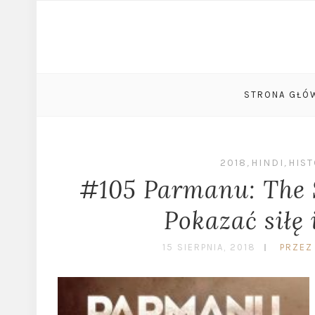
STRONA GŁÓ
2018
,
HINDI
,
HIS
#105 Parmanu: The S
Pokazać siłę
15 SIERPNIA, 2018
PRZEZ