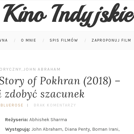
Kino Indyjskie
WNA
O MNIE
SPIS FILMÓW
ZAPROPONUJ FILM
TORYCZNY
,
JOHN ABRAHAM
tory of Pokhran (2018) –
 i zdobyć szacunek
 BLUEROSE
BRAK KOMENTARZY
Reżyseria:
Abhishek Sharma
Występują:
John Abraham, Diana Penty, Boman Irani,