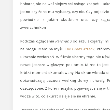
bohater, ale najważniejszy cel całego zespołu. Ja
jedno czy żona mu wybaczy, czy nie. Czy pojedzie s
powiedzie, z jakim skutkiem oraz czy zag
zwierzchnikom.
Podczas oglądania
Parmanu
od razu skojarzył mi 
na blogu. Mam na myśli
The Ghazi Attack
, którem
ukazanie wydarzeń. W filmie Sharmy tego nie uśw
nawet jeszcze większym poziomie. Mimo to jest
krótki moment skumulowany. Na ekran wkrada się
doświadczają uczucia wielkiej dumy i chwały. P
oszczędzone. Z kolei muzyka, pojawiająca się w tl
widza w to, co akurat dzieje się na ekranie.
Parmanu: The Sthory of Pokhran
jest zaskakująco