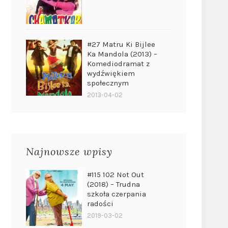
#27 Matru Ki Bijlee
Ka Mandola (2013) –
Komediodramat z
wydźwiękiem
społecznym
2013-04-02
Najnowsze wpisy
#115 102 Not Out
(2018) – Trudna
szkoła czerpania
radości
2019-03-02