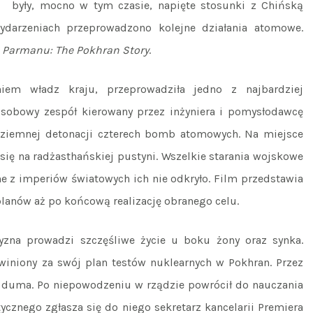
były, mocno w tym czasie, napięte stosunki z Chińską
ydarzeniach przeprowadzono kolejne działania atomowe.
–
Parmanu: The Pokhran Story
.
em władz kraju, przeprowadziła jedno z najbardziej
oosobowy zespół kierowany przez inżyniera i pomysłodawcę
dziemnej detonacji czterech bomb atomowych. Na miejsce
 się na radżasthańskiej pustyni. Wszelkie starania wojskowe
dne z imperiów światowych ich nie odkryło. Film przedstawia
planów aż po końcową realizację obranego celu.
yzna prowadzi szczęśliwe życie u boku żony oraz synka.
winiony za swój plan testów nuklearnych w Pokhran. Przez
go duma. Po niepowodzeniu w rządzie powrócił do nauczania
ycznego zgłasza się do niego sekretarz kancelarii Premiera