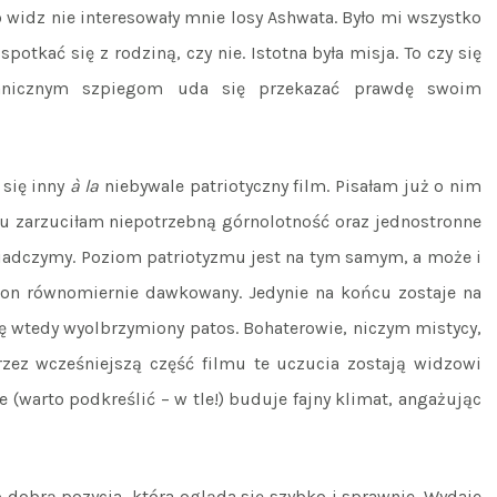
ko widz nie interesowały mnie losy Ashwata. Było mi wszystko
potkać się z rodziną, czy nie. Istotna była misja. To czy się
ranicznym szpiegom uda się przekazać prawdę swoim
się inny
à la
niebywale patriotyczny film. Pisałam już o nim
u zarzuciłam niepotrzebną górnolotność oraz jednostronne
iadczymy. Poziom patriotyzmu jest na tym samym, a może i
 on równomiernie dawkowany. Jedynie na końcu zostaje na
 wtedy wyolbrzymiony patos. Bohaterowie, niczym mistycy,
rzez wcześniejszą część filmu te uczucia zostają widzowi
e (warto podkreślić – w tle!) buduje fajny klimat, angażując
 dobrą pozycja, która ogląda się szybko i sprawnie. Wydaje