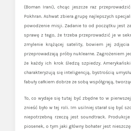
(Boman Irani), chcąc jeszcze raz przeprowadz
Pokhran. Ashwat zbiera grupę najlepszych specjal
powodzenie misji. Zadanie to od początku jest 
sprawę z tego, że trzeba przeprowadzić je w sek
zmylenie krążącej satelity, bowiem jej zdję
przeprowadzają próby nuklearne. Zagrożeniem jedn
że każdy ich krok śledzą szpiedzy. Amerykański
charakteryzują się inteligencją, bystrością umysł
fabuły całkiem dobrze ze sobą współgrają, tworzą
To, co wydaje się tutaj być zbędne to w pierwsz
znieść było w tej roli. Im usilniej starał się być
niepotrzebną rzeczą jest soundtrack. Produkcje 
piosenek, o tym jaki główny bohater jest nieszc