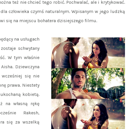
na też nie chcieć tego robić. Pochwalać, ale i krytykować.
 dla człowieka czymś naturalnym. Wpisanym w jego ludzką
awi się na miejscu bohatera dzisiejszego filmu.
 będący na usługach
 zostaje schwytany
ość. W tym właśnie
, Aisha. Dziewczyna
wcześniej się nie
onę prawa. Niestety
 ukochaną kobietą.
ąż na własną rękę
cześnie Rakesh,
ra się za wszelką