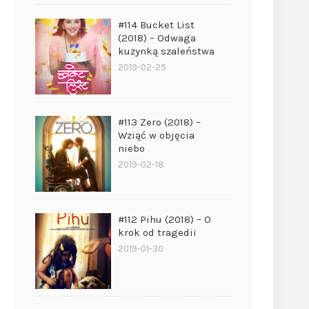
#114 Bucket List
(2018) – Odwaga
kuzynką szaleństwa
2019-02-25
#113 Zero (2018) –
Wziąć w objęcia
niebo
2019-02-18
#112 Pihu (2018) – O
krok od tragedii
2019-01-30