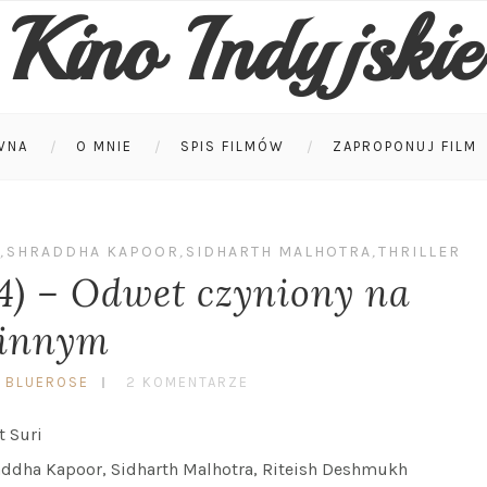
Kino Indyjskie
WNA
O MNIE
SPIS FILMÓW
ZAPROPONUJ FILM
,
SHRADDHA KAPOOR
,
SIDHARTH MALHOTRA
,
THRILLER
14) – Odwet czyniony na
innym
 BLUEROSE
2 KOMENTARZE
t Suri
ddha Kapoor, Sidharth Malhotra, Riteish Deshmukh