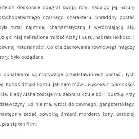
Riteish doskonale odegrał swoją rolę, nadając jej naturę
psychopatycznego czarnego charakteru. Shraddhy postać
była tutaj najmniej charyzmatyczną i wyróżniającą się.
Dzięki niej nakreślona miłość Aishy i Guru, nabrała lekkości i
pewnej naturalności. Co dla zachowania równowagi między
tory
, było pożądane.
 bohaterami są motywacje przedstawionych postaci. Tych
obę. Kogoś dzięki komu, jak sam mówi,
wyszedł z ciemności
.
e, kiedy Aisha zostaje mu zabrana czuje ból i pustkę. Przy
 dziewczyny już nie ma, wróci do dawnego, gangsterskiego
 następnie zadać powolną śmierć mordercy żony. Bardziej
pia się ten film.