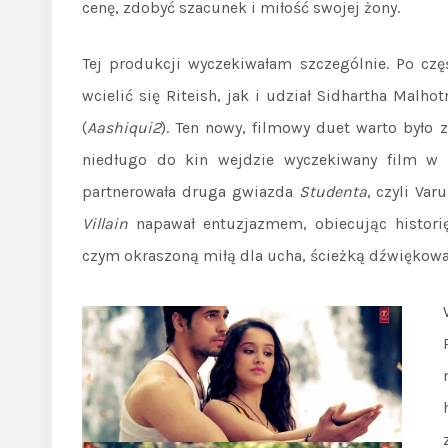
cenę, zdobyć szacunek i miłość swojej żony.
Tej produkcji wyczekiwałam szczególnie. Po czę
wcielić się Riteish, jak i udział Sidhartha Malho
(
Aashiqui2
). Ten nowy, filmowy duet warto było
niedługo do kin wejdzie wyczekiwany film w 
partnerowała druga gwiazda
Studenta
, czyli Va
Villain
napawał entuzjazmem, obiecując historię
czym okraszoną miłą dla ucha, ścieżką dźwiękowa