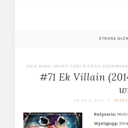
STRONA GŁÓ
2014
,
HINDI
,
MOHIT SURI
,
RITEISH DESHMUKH
#71 Ek Villain (20
w
28 MAJA, 2015
PRZEZ
Reżyseria:
Mohi
Występują:
Shra