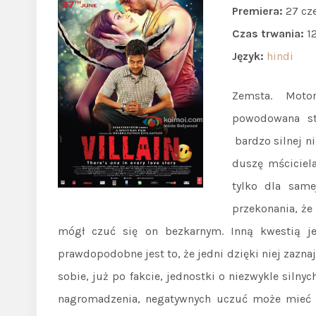
Premiera:
27 cz
Czas trwania:
1
Język:
hindi
Zemsta. Moto
powodowana str
bardzo silnej ni
duszę mściciela
tylko dla same
przekonania, że 
mógł czuć się on bezkarnym. Inną kwestią jes
prawdopodobne jest to, że jedni dzięki niej zazna
sobie, już po fakcie, jednostki o niezwykle silny
nagromadzenia, negatywnych uczuć może mieć 