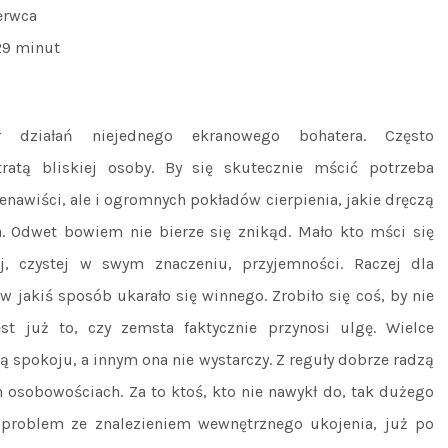
erwca
29 minut
r działań niejednego ekranowego bohatera. Często
atą bliskiej osoby. By się skutecznie mścić potrzeba
enawiści, ale i ogromnych pokładów cierpienia, jakie dręczą
. Odwet bowiem nie bierze się znikąd. Mało kto mści się
j, czystej w swym znaczeniu, przyjemności. Raczej dla
w jakiś sposób ukarało się winnego. Zrobiło się coś, by nie
t już to, czy zemsta faktycznie przynosi ulgę. Wielce
ją spokoju, a innym ona nie wystarczy. Z reguły dobrze radzą
ch osobowościach. Za to ktoś, kto nie nawykł do, tak dużego
problem ze znalezieniem wewnętrznego ukojenia, już po