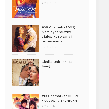
2013-01-14
#38 Chameli (2003) –
Mało dynamiczny
dialog kurtyzany i
biznesmena
2013-09-01
Challa [Jab Tak Hai
Jaan]
2012-10-01
#19 Chamatkar (1992)
– Cudowny Shahrukh
2012-11-17