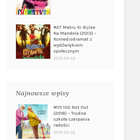
#27 Matru Ki Bijlee
Ka Mandola (2013) –
Komediodramat z
wydźwiękiem
społecznym
2013-04-02
Najnowsze wpisy
#115 102 Not Out
(2018) – Trudna
szkoła czerpania
radości
2019-03-02