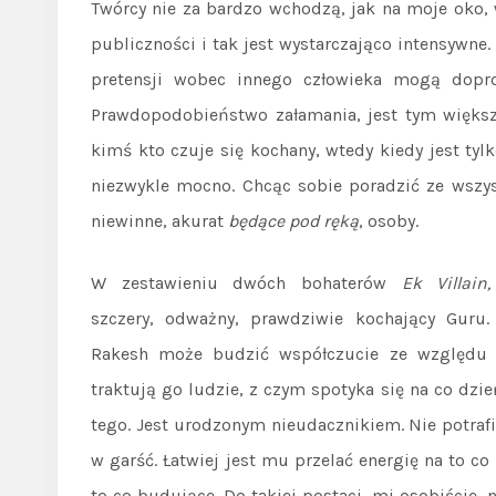
Twórcy nie za bardzo wchodzą, jak na moje oko, 
publiczności i tak jest wystarczająco intensywne
pretensji wobec innego człowieka mogą dopro
Prawdopodobieństwo załamania, jest tym większe
kimś kto czuje się kochany, wtedy kiedy jest tyl
niezwykle mocno. Chcąc sobie poradzić ze wszys
niewinne, akurat
będące pod ręką
, osoby.
W zestawieniu dwóch bohaterów
Ek Villai
szczery, odważny, prawdziwie kochający Guru
Rakesh może budzić współczucie ze względu 
traktują go ludzie, z czym spotyka się na co dzień
tego. Jest urodzonym nieudacznikiem. Nie potrafi
w garść. Łatwiej jest mu przelać energię na to co 
to co budujące. Do takiej postaci, mi osobiście, 