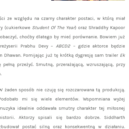
ści ze względu na czarny charakter postaci, w którą miał
try (cukierkowe
Student Of The Year
) oraz Shraddhy Kapoor
 zobaczyć, choćby dlatego by mieć porównanie. Bowiem już
reżyserii Prabhu Devy –
ABCD2 –
gdzie aktorce będzie
run Dhawan. Pomijając już tę krótką dygresję sam trailer
Ek
 pełną przeżyć. Smutną, przerażającą, wzruszającą, przy
.
W żaden sposób nie czuję się rozczarowana tą produkcją.
Podobało mi się wiele elementów. Wspomniana wyżej
muzyka idealnie oddawała smutny charakter tej miłosnej
historii. Aktorzy spisali się bardzo dobrze. Siddharth
zbudował postać silną oraz konsekwentną w działaniu.