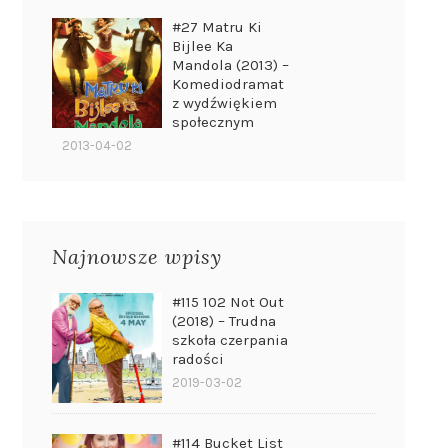
#27 Matru Ki
Bijlee Ka
Mandola (2013) –
Komediodramat
z wydźwiękiem
społecznym
2013-04-02
Najnowsze wpisy
#115 102 Not Out
(2018) – Trudna
szkoła czerpania
radości
2019-03-02
#114 Bucket List