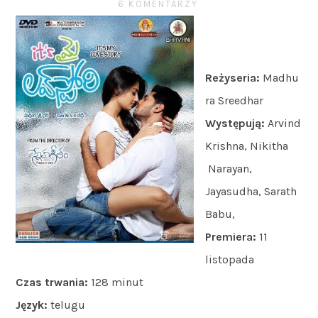
6 KOMENTARZY
Reżyseria:
Madhu
ra Sreedhar
Występują:
Arvind
Krishna, Nikitha
Narayan,
Jayasudha, Sarath
Babu,
Premiera:
11
listopada
Czas trwania:
128 minut
Język:
telugu