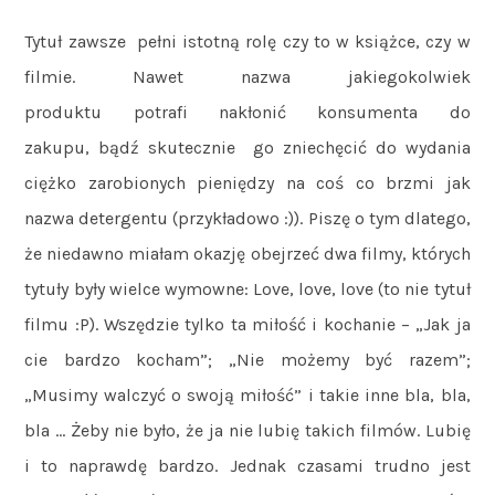
Tytuł zawsze pełni istotną rolę czy to w książce, czy w
filmie. Nawet nazwa jakiegokolwiek
produktu potrafi nakłonić konsumenta do
zakupu, bądź skutecznie go zniechęcić do wydania
ciężko zarobionych pieniędzy na coś co brzmi jak
nazwa detergentu (przykładowo :)). Piszę o tym dlatego,
że niedawno miałam okazję obejrzeć dwa filmy, których
tytuły były wielce wymowne: Love, love, love (to nie tytuł
filmu :P). Wszędzie tylko ta miłość i kochanie – „Jak ja
cie bardzo kocham”; „Nie możemy być razem”;
„Musimy walczyć o swoją miłość” i takie inne bla, bla,
bla … Żeby nie było, że ja nie lubię takich filmów. Lubię
i to naprawdę bardzo. Jednak czasami trudno jest