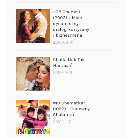
#38 Chameli
(2003) – Mało
dynamiczny
dialog kurtyzany
i biznesmena
2013-09-01
Challa [Jab Tak
Hai Jaan]
2012-10-01
#19 Chamatkar
(1992) – Cudowny
Shahrukh
2012-11-17