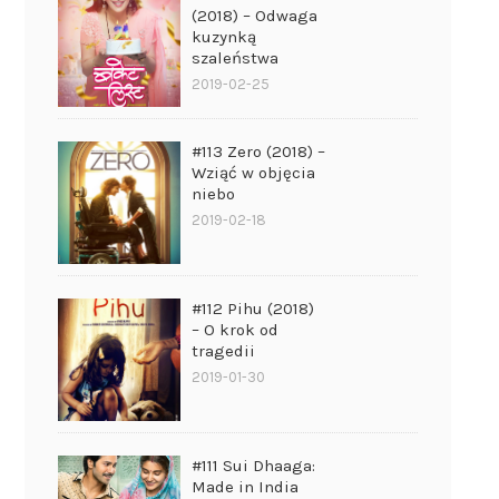
(2018) – Odwaga
kuzynką
szaleństwa
2019-02-25
#113 Zero (2018) –
Wziąć w objęcia
niebo
2019-02-18
#112 Pihu (2018)
– O krok od
tragedii
2019-01-30
#111 Sui Dhaaga:
Made in India