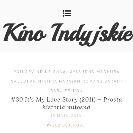
Kino Indyjskie
2011
,
ARVIND KRISHNA
,
JAYASUDHA
,
MADHURA
SREEDHAR
,
NIKITHA NARAYAN
,
ROMANS
,
SARATH
BABU
,
TELUGU
#30 It’s My Love Story (2011) – Prosta
historia miłosna
15 MAJA, 2013
PRZEZ BLUEROSE