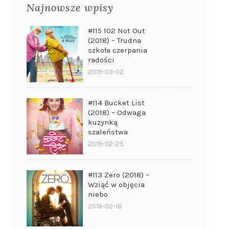
Najnowsze wpisy
#115 102 Not Out
(2018) – Trudna
szkoła czerpania
radości
2019-03-02
#114 Bucket List
(2018) – Odwaga
kuzynką
szaleństwa
2019-02-25
#113 Zero (2018) –
Wziąć w objęcia
niebo
2019-02-18