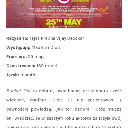
Reżyseria:
Tejas Prabha Vijay Deoskar
Występują:
Madhuri Dixit
Premiera:
25 maja
Czas trwania:
130 minut
Język:
marathi
Bucket List
to debiut, uwielbianej przez sporą część
widowni, Madhuri Dixit. Ci nie zorientowani z
pewnością powiedzą: „jak to? bzdura!”. Otóż muszą
oni wiedzieć, że w zeszłym roku aktorka zaliczyła swój
pierwszy w życiu występ w filmie marackim (marathi).