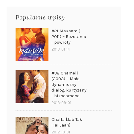
Popularne wpisy
#21 Mausam (
2011) – Rozstania
i powroty
2013-01-14
#38 Chameli
(2003) – Mało
dynamiczny
dialog kurtyzany
i biznesmena
2013-09-01
Challa [Jab Tak
Hai Jaan]
2012-10-01