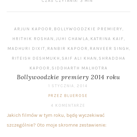
CZAS CZYTANIA: 3 MIN
ARJUN KAPOOR
,
BOLLYWOODZKIE PREMIERY
,
HRITHIK ROSHAN
,
JUHI CHAWLA
,
KATRINA KAIF
,
MADHURI DIXIT
,
RANBIR KAPOOR
,
RANVEER SINGH
,
RITEISH DESHMUKH
,
SAIF ALI KHAN
,
SHRADDHA
KAPOOR
,
SIDDHARTH MALHOTRA
Bollywoodzkie premiery 2014 roku
1 STYCZNIA, 2014
PRZEZ BLUEROSE
4 KOMENTARZE
Jakich filmów w tym roku, będę wyczekiwać
szczególnie? Oto moje skromne zestawienie: