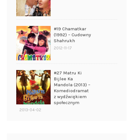
#19 Chamatkar
(1992) – Cudowny
Shahrukh
2012-11-17
#27 Matru Ki
Bijlee Ka
Mandola (2013) –
Komediodramat
z wydźwiękiem
społecznym
2013-04-02