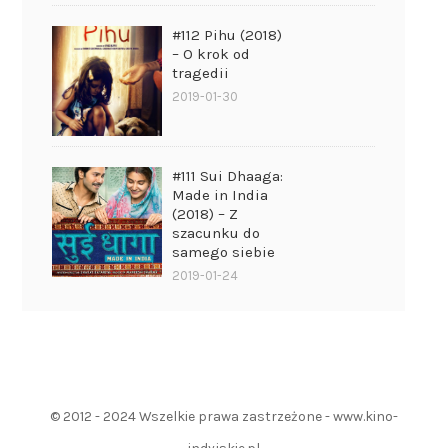
#112 Pihu (2018)
– O krok od
tragedii
2019-01-30
#111 Sui Dhaaga:
Made in India
(2018) – Z
szacunku do
samego siebie
2019-01-24
© 2012 - 2024 Wszelkie prawa zastrzeżone - www.kino-