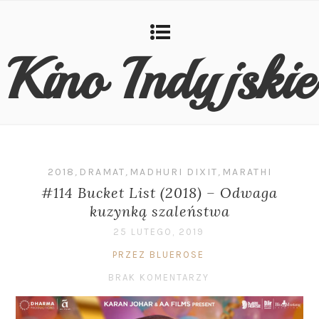
Kino Indyjskie
2018
,
DRAMAT
,
MADHURI DIXIT
,
MARATHI
#114 Bucket List (2018) – Odwaga
kuzynką szaleństwa
25 LUTEGO, 2019
PRZEZ BLUEROSE
BRAK KOMENTARZY