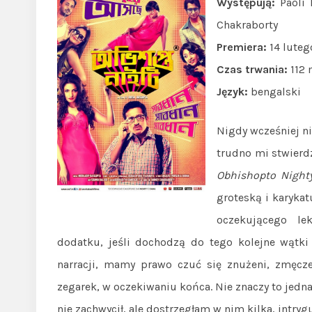
Występują:
Paoli 
Chakraborty
Premiera:
14 luteg
Czas trwania:
112 
Język:
bengalski
Nigdy wcześniej n
trudno mi stwierdz
Obhishopto Night
groteską i karykat
oczekującego lek
dodatku, jeśli dochodzą do tego kolejne wątki
narracji, mamy prawo czuć się znużeni, zmęcz
zegarek, w oczekiwaniu końca. Nie znaczy to jedna
nie zachwycił, ale dostrzegłam w nim kilka, intry