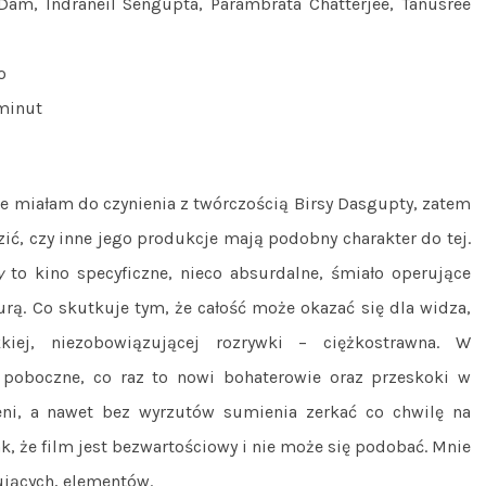
Dam, Indraneil Sengupta, Parambrata Chatterjee, Tanusree
o
minut
ie miałam do czynienia z twórczością Birsy Dasgupty, zatem
ić, czy inne jego produkcje mają podobny charakter do tej.
y
to kino specyficzne, nieco absurdalne, śmiało operujące
urą. Co skutkuje tym, że całość może okazać się dla widza,
kiej, niezobowiązującej rozrywki – ciężkostrawna. W
 poboczne, co raz to nowi bohaterowie oraz przeskoki w
eni, a nawet bez wyrzutów sumienia zerkać co chwilę na
k, że film jest bezwartościowy i nie może się podobać. Mnie
gujących, elementów.