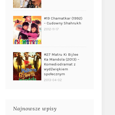
#19 Chamatkar (1992)
– Cudowny Shahrukh
2012-11-17
#27 Matru Ki Bijlee
Ka Mandola (2013) –
Komediodramat z
wydźwiękiem
społecznym
2013-04-02
Najnowsze wpisy