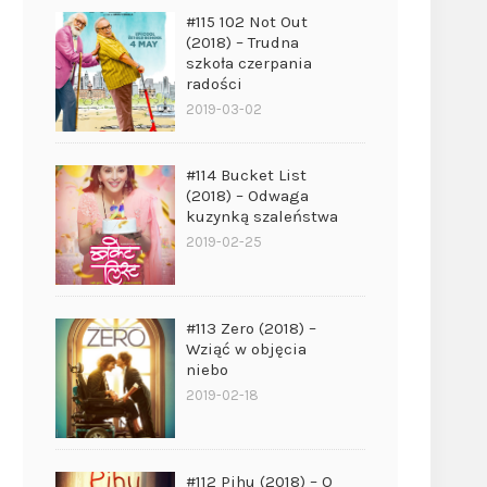
#115 102 Not Out
(2018) – Trudna
szkoła czerpania
radości
2019-03-02
#114 Bucket List
(2018) – Odwaga
kuzynką szaleństwa
2019-02-25
#113 Zero (2018) –
Wziąć w objęcia
niebo
2019-02-18
#112 Pihu (2018) – O