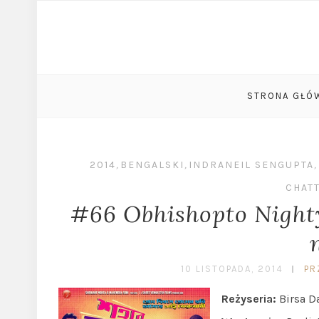
STRONA GŁÓ
2014
,
BENGALSKI
,
INDRANEIL SENGUPTA
,
CHAT
#66 Obhishopto Nighty
10 LISTOPADA, 2014
PR
Reżyseria:
Birsa D