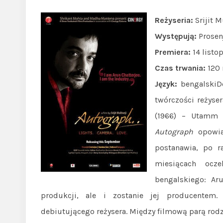
Reżyseria:
Srijit 
Występują:
Prosenj
Premiera:
14 listo
Czas trwania:
120
Język:
bengalskiDe
twórczości reżyser
(1966) – Utamm 
Autograph
opowia
postanawia, po r
miesiącach ocz
bengalskiego: Aru
produkcji, ale i zostanie jej producentem.
debiutującego reżysera. Między filmową parą rodz