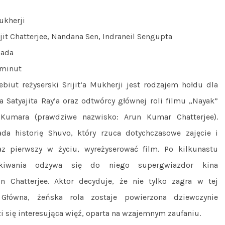
Mukherji
it Chatterjee, Nandana Sen, Indraneil Sengupta
pada
 minut
biut reżyserski Srijit’a Mukherji jest rodzajem hołdu dla
a Satyajita Ray’a oraz odtwórcy głównej roli filmu „Nayak”
Kumara (prawdziwe nazwisko: Arun Kumar Chatterjee).
da historię Shuvo, który rzuca dotychczasowe zajęcie i
az pierwszy w życiu, wyreżyserować film. Po kilkunastu
ekiwania odzywa się do niego supergwiazdor kina
n Chatterjee. Aktor decyduje, że nie tylko zagra w tej
 Główna, żeńska rola zostaje powierzona dziewczynie
i się interesująca więź, oparta na wzajemnym zaufaniu.