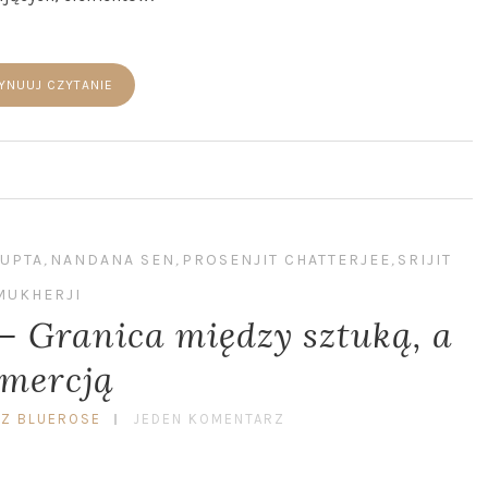
YNUUJ CZYTANIE
GUPTA
,
NANDANA SEN
,
PROSENJIT CHATTERJEE
,
SRIJIT
MUKHERJI
– Granica między sztuką, a
mercją
EZ BLUEROSE
JEDEN KOMENTARZ