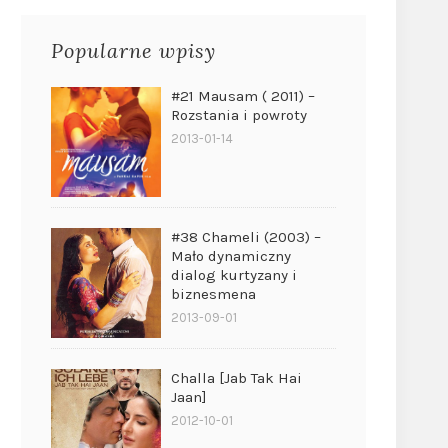
Popularne wpisy
#21 Mausam ( 2011) –
Rozstania i powroty
2013-01-14
#38 Chameli (2003) –
Mało dynamiczny
dialog kurtyzany i
biznesmena
2013-09-01
Challa [Jab Tak Hai
Jaan]
2012-10-01