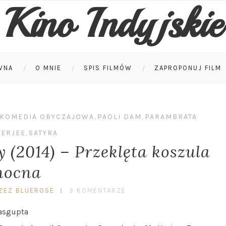
Kino Indyjskie
WNA
O MNIE
SPIS FILMÓW
ZAPROPONUJ FILM
KOMEDIA OBYCZAJOWA
,
PAOLI DAM
,
PARAMBRATA
TERJEE
,
SATYRA
 (2014) – Przeklęta koszula
nocna
ZEZ BLUEROSE
3 KOMENTARZE
asgupta