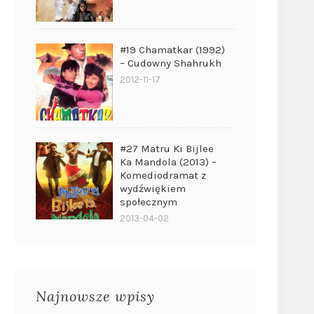
#19 Chamatkar (1992)
– Cudowny Shahrukh
2012-11-17
#27 Matru Ki Bijlee
Ka Mandola (2013) –
Komediodramat z
wydźwiękiem
społecznym
2013-04-02
Najnowsze wpisy