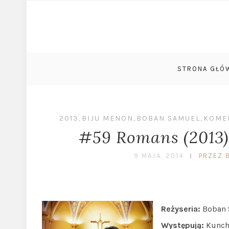
STRONA GŁÓ
2013
,
BIJU MENON
,
BOBAN SAMUEL
,
KOME
#59 Romans (2013)
9 MAJA, 2014
PRZEZ 
Reżyseria:
Boban 
Występują:
Kunch