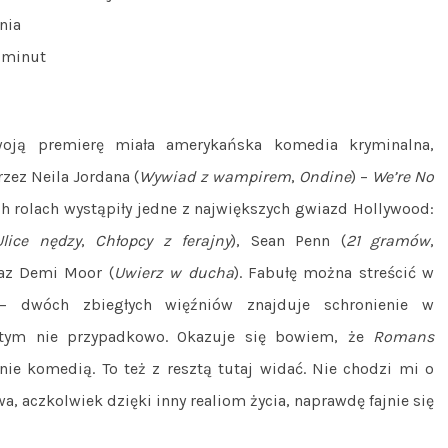
nia
 minut
ją premierę miała amerykańska komedia kryminalna,
zez Neila Jordana (
Wywiad z wampirem
,
Ondine
) –
We’re No
h rolach wystąpiły jedne z największych gwiazd Hollywood:
Ulice nędzy
,
Chłopcy z ferajny
), Sean Penn (
21 gramów
,
raz Demi Moor (
Uwierz w ducha
). Fabułę można streścić w
– dwóch zbiegłych więźniów znajduje schronienie w
o tym nie przypadkowo. Okazuje się bowiem, że
Romans
nie komedią. To też z resztą tutaj widać. Nie chodzi mi o
owa, aczkolwiek dzięki inny realiom życia, naprawdę fajnie się