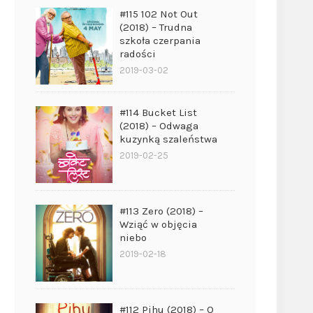
#115 102 Not Out
(2018) – Trudna
szkoła czerpania
radości
2019-03-02
#114 Bucket List
(2018) – Odwaga
kuzynką szaleństwa
2019-02-25
#113 Zero (2018) –
Wziąć w objęcia
niebo
2019-02-18
#112 Pihu (2018) – O