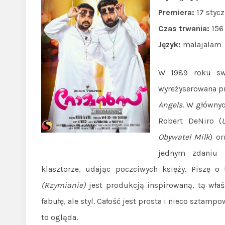
Premiera:
17 stycz
Czas trwania:
156
Język:
malajalam
W 1989 roku swo
wyreżyserowana pr
Angels
. W głównyc
Robert DeNiro (
Obywatel Milk
) o
jednym zdaniu 
klasztorze, udając poczciwych księży. Piszę 
(Rzymianie)
jest produkcją inspirowaną, tą właś
fabułę, ale styl. Całość jest prosta i nieco sztamp
to ogląda.