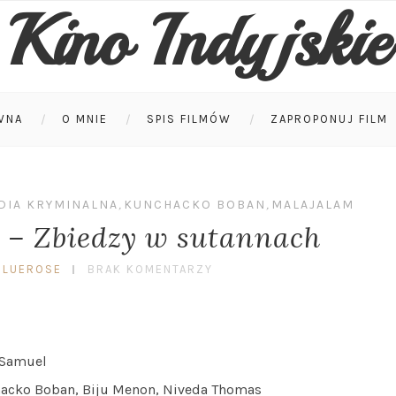
Kino Indyjskie
WNA
O MNIE
SPIS FILMÓW
ZAPROPONUJ FILM
DIA KRYMINALNA
,
KUNCHACKO BOBAN
,
MALAJALAM
 – Zbiedzy w sutannach
BLUEROSE
BRAK KOMENTARZY
Samuel
acko Boban, Biju Menon, Niveda Thomas