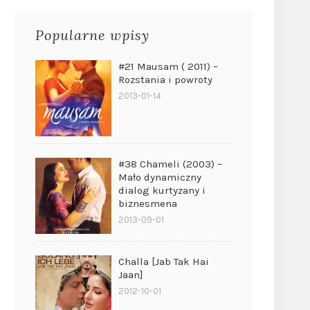
Popularne wpisy
#21 Mausam ( 2011) –
Rozstania i powroty
2013-01-14
#38 Chameli (2003) –
Mało dynamiczny
dialog kurtyzany i
biznesmena
2013-09-01
Challa [Jab Tak Hai
Jaan]
2012-10-01