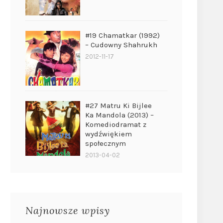
#19 Chamatkar (1992)
– Cudowny Shahrukh
2012-11-17
#27 Matru Ki Bijlee
Ka Mandola (2013) –
Komediodramat z
wydźwiękiem
społecznym
2013-04-02
Najnowsze wpisy