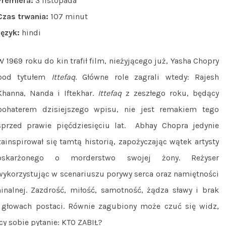
Premiera:
3 listopada
Czas trwania:
107 minut
Język:
hindi
W 1969 roku do kin trafił film, nieżyjącego już, Yasha Chopry
pod tytułem
Ittefaq
. Główne role zagrali wtedy: Rajesh
Khanna, Nanda i Iftekhar.
Ittefaq
z zeszłego roku, będący
bohaterem dzisiejszego wpisu, nie jest remakiem tego
sprzed prawie pięćdziesięciu lat. Abhay Chopra jedynie
zainspirował się tamtą historią, zapożyczając wątek artysty
oskarżonego o morderstwo swojej żony. Reżyser
wykorzystując w scenariuszu porywy serca oraz namiętności
nalnej. Zazdrość, miłość, samotność, żądza sławy i brak
w głowach postaci. Równie zagubiony może czuć się widz,
cy sobie pytanie: KTO ZABIŁ?