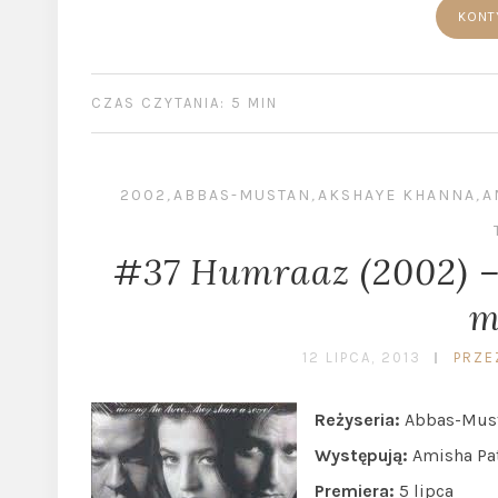
KONT
CZAS CZYTANIA: 5 MIN
2002
,
ABBAS-MUSTAN
,
AKSHAYE KHANNA
,
A
#37 Humraaz (2002) –
m
12 LIPCA, 2013
PRZE
Reżyseria:
Abbas-Mus
Występują:
Amisha Pat
Premiera:
5 lipca