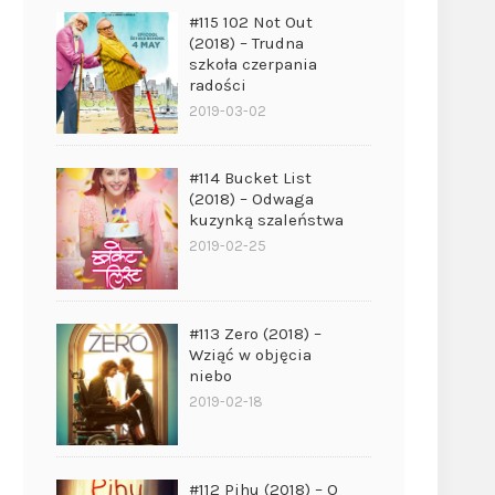
#115 102 Not Out
(2018) – Trudna
szkoła czerpania
radości
2019-03-02
#114 Bucket List
(2018) – Odwaga
kuzynką szaleństwa
2019-02-25
#113 Zero (2018) –
Wziąć w objęcia
niebo
2019-02-18
#112 Pihu (2018) – O