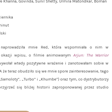
e Khanna, Govinda, Sunil Shetty, Urmila Matondkar, Boman
iernika
minut
lski
aprowadziła mnie Red, która wspomniała o nim w
y okazji wpisu, o filmie animowanym
Arjun: The Warrior
wywołał wtedy pozytywne wrażenie i zanotowałam sobie w
 A że teraz obudziło się we mnie spore zainteresowanie, tego
Samoloty”, „Turbo” i „Khumbe”) oraz tym, co dystrybutorzy
yjrzeć się bliżej historii zaproponowanej przez studio