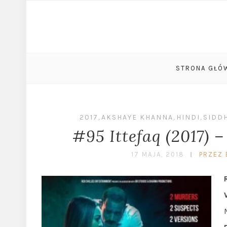
STRONA GŁÓ
2017
,
AKSHAYE KHANNA
,
HINDI
,
SIDD
#95 Ittefaq (2017) 
17 MAJA, 2018
PRZEZ 