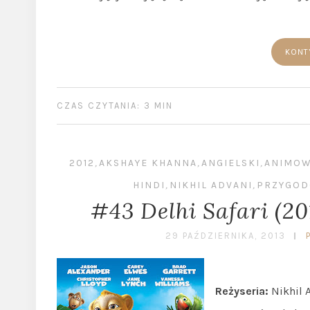
KONT
CZAS CZYTANIA: 3 MIN
2012
,
AKSHAYE KHANNA
,
ANGIELSKI
,
ANIMO
HINDI
,
NIKHIL ADVANI
,
PRZYGO
#43 Delhi Safari (20
29 PAŹDZIERNIKA, 2013
Reżyseria:
Nikhil 