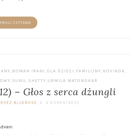
YNUUJ CZYTANIE
WANY
,
BOMAN IRANI
,
DLA DZIECI
,
FAMILIJNY
,
GOVINDA
,
DOWY
,
SUNIL SHETTY
,
URMILA MATONDKAR
12) – Głos z serca dżungli
PRZEZ BLUEROSE
4 KOMENTARZE
Advani