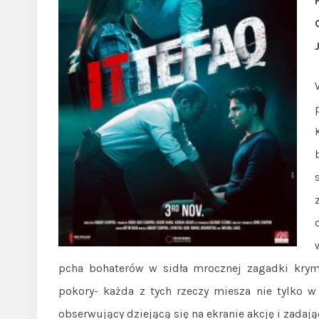
pcha bohaterów w sidła mrocznej zagadki krymi
pokory- każda z tych rzeczy miesza nie tylko 
obserwujący dziejącą się na ekranie akcję i zadają