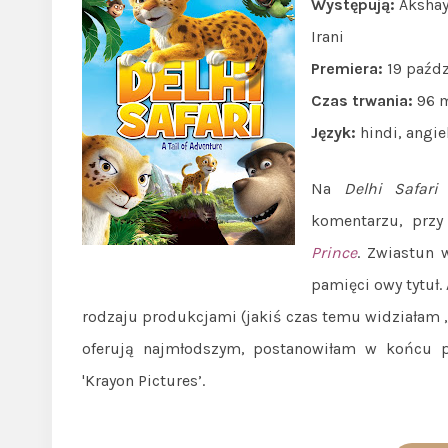
Występują:
Akshay
Irani
Premiera:
19 paźdz
Czas trwania:
96 
Język:
hindi, angie
Na
Delhi Safari
n
komentarzu, prz
Prince
. Zwiastun 
pamięci owy tytuł.
rodzaju produkcjami (jakiś czas temu widziałam „
oferują najmłodszym, postanowiłam w końcu prz
'Krayon Pictures’.