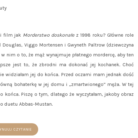
uty
i film jak
Morderstwo doskonałe
z 1998 roku? Główne role
l Douglas, Viggo Mortensen i Gwyneth Paltrow (dziewczyna
o w nim o to, że mąż wynajmuje płatnego mordercę, aby ten
lepsze jest to, że zbrodni ma dokonać jej kochanek. Choć
 nie widziałam jej do końca. Przed oczami mam jednak dość
główną bohaterkę w jej domu i „zmartwionego” męża. W tej
o końca. Piszę o tym, dlatego że wyczytałam, jakoby obraz
ego duetu Abbas-Mustan.
YNUUJ CZYTANIE