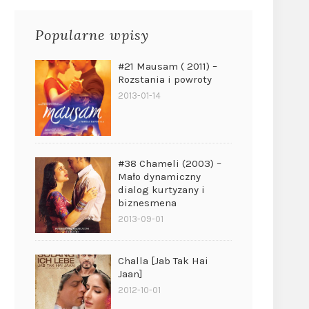
Popularne wpisy
#21 Mausam ( 2011) –
Rozstania i powroty
2013-01-14
#38 Chameli (2003) –
Mało dynamiczny
dialog kurtyzany i
biznesmena
2013-09-01
Challa [Jab Tak Hai
Jaan]
2012-10-01