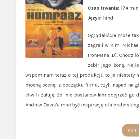
Czas trwania:
174 min
Język:
hindi
Oglądaliście może tak
zagrali w nim: Michae
IronMana :D). Chodził
zabił jego żonę. Naj
wspominam teraz o tej produkcji, to ja niestety
mocną scenę, z początku filmu, czyli napad na 
chwili żałuję, że nie postanowiłam obejrzeć go d
Andrew Davis’a miał być inspiracją dla braterski
KONT