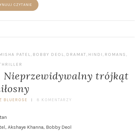
YNUUJ CZYTANIE
MISHA PATEL
,
BOBBY DEOL
,
DRAMAT
,
HINDI
,
ROMANS
,
THRILLER
 Nieprzewidywalny trójkąt
iłosny
Z BLUEROSE
8 KOMENTARZY
tan
el, Akshaye Khanna, Bobby Deol