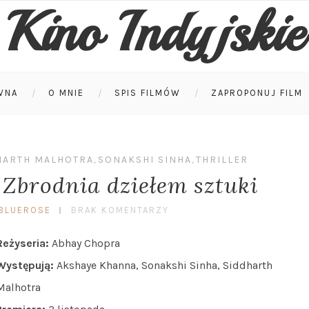
Kino Indyjskie
WNA
O MNIE
SPIS FILMÓW
ZAPROPONUJ FILM
HARTH MALHOTRA
,
SONAKSHI SINHA
,
THRILLER
– Zbrodnia dziełem sztuki
BLUEROSE
BRAK KOMENTARZY
Reżyseria:
Abhay Chopra
Występują:
Akshaye Khanna, Sonakshi Sinha, Siddharth
Malhotra