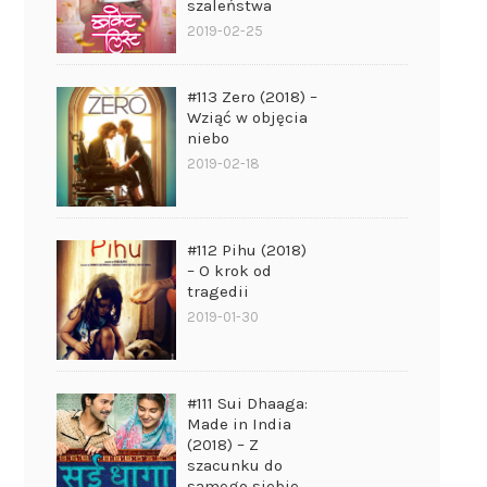
szaleństwa
2019-02-25
#113 Zero (2018) –
Wziąć w objęcia
niebo
2019-02-18
#112 Pihu (2018)
– O krok od
tragedii
2019-01-30
#111 Sui Dhaaga:
Made in India
(2018) – Z
szacunku do
samego siebie