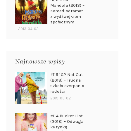
Mandola (2013) –
Komediodramat
z wydźwiękiem
społecznym
2013-04-02
Najnowsze wpisy
#115 102 Not Out
(2018) – Trudna
szkoła czerpania
radości
2019-03-02
#114 Bucket List
(2018) – Odwaga
kuzynką