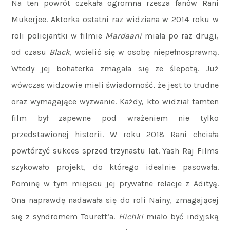
Na ten powrót czekała ogromna rzesza fanów Rani
Mukerjee. Aktorka ostatni raz widziana w 2014 roku w
roli policjantki w filmie
Mardaani
miała po raz drugi,
od czasu
Black
, wcielić się w osobę niepełnosprawną.
Wtedy jej bohaterka zmagała się ze ślepotą. Już
wówczas widzowie mieli świadomość, że jest to trudne
oraz wymagające wyzwanie. Każdy, kto widział tamten
film był zapewne pod wrażeniem nie tylko
przedstawionej historii. W roku 2018 Rani chciała
powtórzyć sukces sprzed trzynastu lat. Yash Raj Films
szykowało projekt, do którego idealnie pasowała.
Pominę w tym miejscu jej prywatne relacje z Adityą.
Ona naprawdę nadawała się do roli Nainy, zmagającej
się z syndromem Tourett’a.
Hichki
miało być indyjską