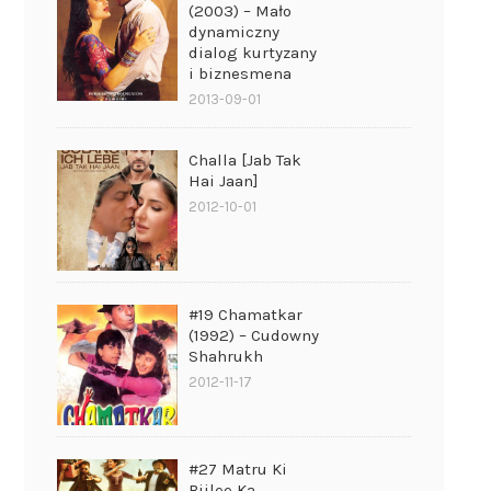
(2003) – Mało
dynamiczny
dialog kurtyzany
i biznesmena
2013-09-01
Challa [Jab Tak
Hai Jaan]
2012-10-01
#19 Chamatkar
(1992) – Cudowny
Shahrukh
2012-11-17
#27 Matru Ki
Bijlee Ka