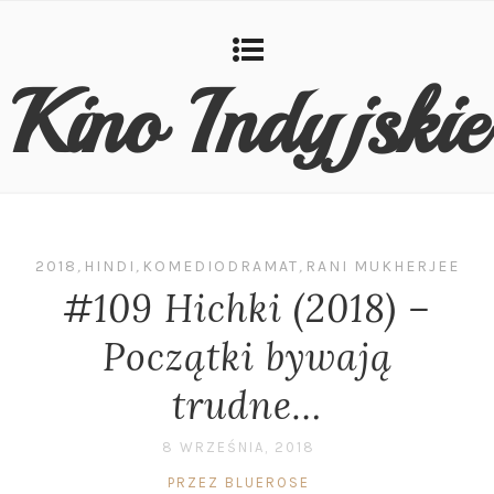
Kino Indyjskie
2018
,
HINDI
,
KOMEDIODRAMAT
,
RANI MUKHERJEE
#109 Hichki (2018) –
Początki bywają
trudne…
8 WRZEŚNIA, 2018
PRZEZ BLUEROSE