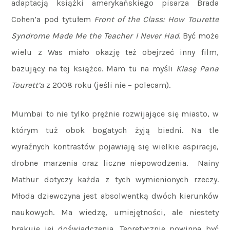
adaptacją książki amerykańskiego pisarza Brada
Cohen’a pod tytułem
Front of the Class: How Tourette
Syndrome Made Me the Teacher I Never Had
. Być może
wielu z Was miało okazję też obejrzeć inny film,
bazujący na tej książce. Mam tu na myśli
Klasę Pana
Tourett’a
z 2008 roku (jeśli nie – polecam).
Mumbai to nie tylko prężnie rozwijające się miasto, w
którym tuż obok bogatych żyją biedni. Na tle
wyraźnych kontrastów pojawiają się wielkie aspiracje,
drobne marzenia oraz liczne niepowodzenia. Nainy
Mathur dotyczy każda z tych wymienionych rzeczy.
Młoda dziewczyna jest absolwentką dwóch kierunków
naukowych. Ma wiedzę, umiejętności, ale niestety
brakuje jej doświadczenia. Teoretycznie powinna być