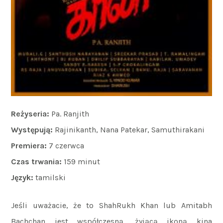
Reżyseria:
Pa. Ranjith
Występują:
Rajinikanth, Nana Patekar, Samuthirakani
Premiera:
7 czerwca
Czas trwania:
159 minut
Język:
tamilski
Jeśli uważacie, że to ShahRukh Khan lub Amitabh
Bachchan jest współczesną, żyjącą ikoną kina