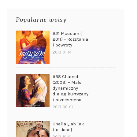
Popularne wpisy
#21 Mausam (
2011) – Rozstania
i powroty
2013-01-14
#38 Chameli
(2003) – Mało
dynamiczny
dialog kurtyzany
i biznesmena
2013-09-01
Challa [Jab Tak
Hai Jaan]
2012-10-01