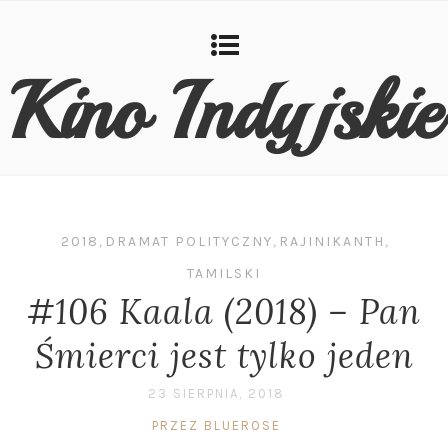
Kino Indyjskie
2018
,
DRAMAT POLITYCZNY
,
RAJINIKANTH
,
TAMILSKI
#106 Kaala (2018) – Pan
Śmierci jest tylko jeden
23 SIERPNIA, 2018
PRZEZ BLUEROSE