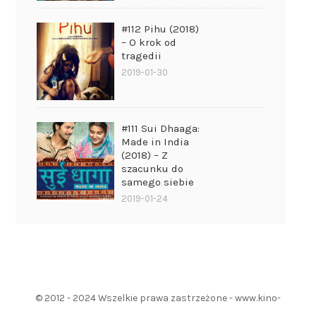
#112 Pihu (2018)
– O krok od
tragedii
2019-01-30
#111 Sui Dhaaga:
Made in India
(2018) – Z
szacunku do
samego siebie
2019-01-24
© 2012 - 2024 Wszelkie prawa zastrzeżone - www.kino-