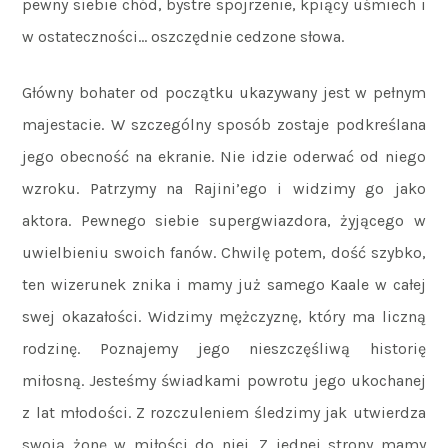
pewny siebie chód, bystre spojrzenie, kpiący uśmiech i
w ostateczności… oszczędnie cedzone słowa.
Główny bohater od początku ukazywany jest w pełnym
majestacie. W szczególny sposób zostaje podkreślana
jego obecność na ekranie. Nie idzie oderwać od niego
wzroku. Patrzymy na Rajini’ego i widzimy go jako
aktora. Pewnego siebie supergwiazdora, żyjącego w
uwielbieniu swoich fanów. Chwilę potem, dość szybko,
ten wizerunek znika i mamy już samego Kaale w całej
swej okazałości. Widzimy mężczyznę, który ma liczną
rodzinę. Poznajemy jego nieszczęśliwą historię
miłosną. Jesteśmy świadkami powrotu jego ukochanej
z lat młodości. Z rozczuleniem śledzimy jak utwierdza
swoją żonę w miłości do niej. Z jednej strony mamy