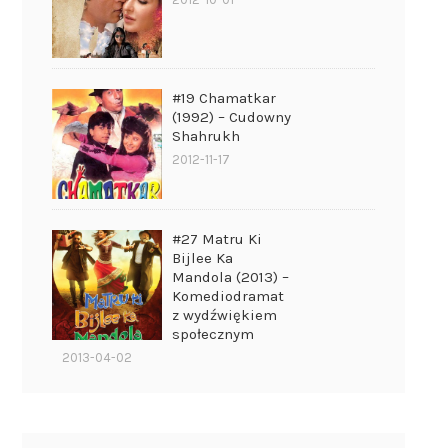
#19 Chamatkar
(1992) – Cudowny
Shahrukh
2012-11-17
#27 Matru Ki
Bijlee Ka
Mandola (2013) –
Komediodramat
z wydźwiękiem
społecznym
2013-04-02