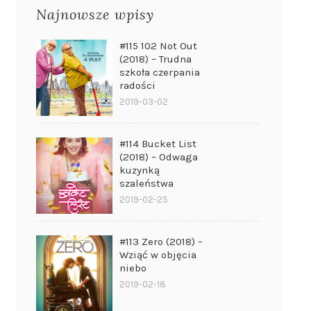
Najnowsze wpisy
#115 102 Not Out
(2018) – Trudna
szkoła czerpania
radości
2019-03-02
#114 Bucket List
(2018) – Odwaga
kuzynką
szaleństwa
2019-02-25
#113 Zero (2018) –
Wziąć w objęcia
niebo
2019-02-18