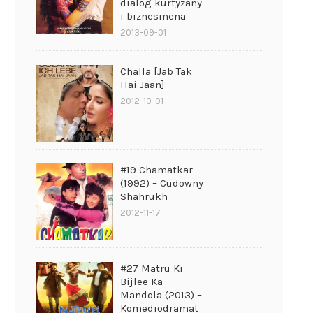
dialog kurtyzany
i biznesmena
2013-09-01
Challa [Jab Tak
Hai Jaan]
2012-10-01
#19 Chamatkar
(1992) – Cudowny
Shahrukh
2012-11-17
#27 Matru Ki
Bijlee Ka
Mandola (2013) –
Komediodramat