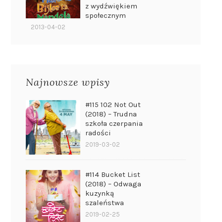
z wydźwiękiem
społecznym
2013-04-02
Najnowsze wpisy
#115 102 Not Out
(2018) – Trudna
szkoła czerpania
radości
2019-03-02
#114 Bucket List
(2018) – Odwaga
kuzynką
szaleństwa
2019-02-25