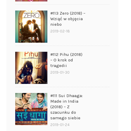
#113 Zero (2018) –
Wziąć w objęcia
niebo
2019-02-18
#112 Pihu (2018)
– O krok od
tragedii
2019-01-30
#111 Sui Dhaaga:
Made in India
(2018) – Z
szacunku do
samego siebie
2019-01-24