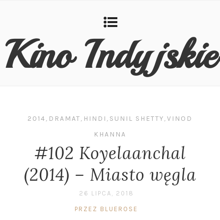
Kino Indyjskie
2014
,
DRAMAT
,
HINDI
,
SUNIL SHETTY
,
VINOD
KHANNA
#102 Koyelaanchal
(2014) – Miasto węgla
26 LIPCA, 2018
PRZEZ BLUEROSE