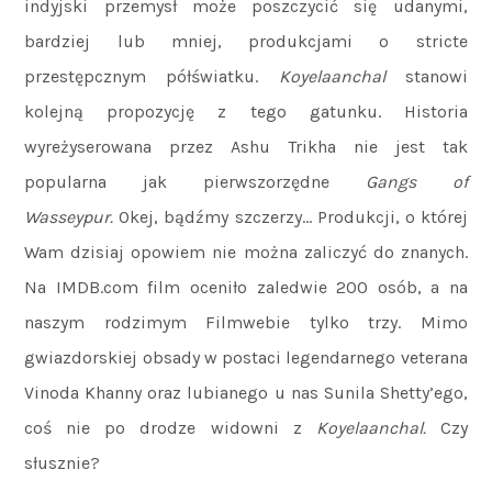
indyjski przemysł może poszczycić się udanymi,
bardziej lub mniej, produkcjami o stricte
przestępcznym półświatku.
Koyelaanchal
stanowi
kolejną propozycję z tego gatunku. Historia
wyreżyserowana przez Ashu Trikha nie jest tak
popularna jak pierwszorzędne
Gangs of
Wasseypur.
Okej, bądźmy szczerzy… Produkcji, o której
Wam dzisiaj opowiem nie można zaliczyć do znanych.
Na IMDB.com film oceniło zaledwie 200 osób, a na
naszym rodzimym Filmwebie tylko trzy. Mimo
gwiazdorskiej obsady w postaci legendarnego veterana
Vinoda Khanny oraz lubianego u nas Sunila Shetty’ego,
coś nie po drodze widowni z
Koyelaanchal.
Czy
słusznie?