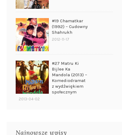
#19 Chamatkar
(1992) – Cudowny
Shahrukh
2012-11-17
#27 Matru Ki
Bijlee Ka
Mandola (2013) –
Komediodramat
z wydźwiękiem
społecznym
2013-04-02
Najnowsze wpisy