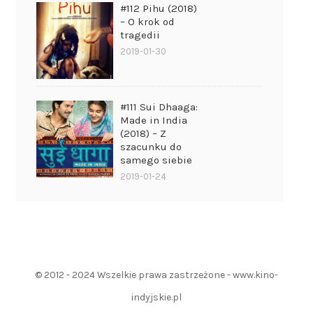
#112 Pihu (2018)
– O krok od
tragedii
2019-01-30
#111 Sui Dhaaga:
Made in India
(2018) – Z
szacunku do
samego siebie
2019-01-24
© 2012 - 2024 Wszelkie prawa zastrzeżone - www.kino-
indyjskie.pl