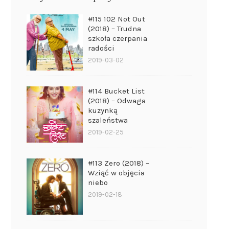
#115 102 Not Out
(2018) – Trudna
szkoła czerpania
radości
2019-03-02
#114 Bucket List
(2018) – Odwaga
kuzynką
szaleństwa
2019-02-25
#113 Zero (2018) –
Wziąć w objęcia
niebo
2019-02-18