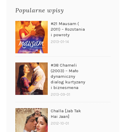
Popularne wpisy
#21 Mausam (
2011) – Rozstania
i powroty
2013-01-14
#38 Chameli
(2003) – Mało
dynamiczny
dialog kurtyzany
i biznesmena
2013-09-01
Challa [Jab Tak
Hai Jaan]
2012-10-01