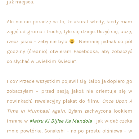
już miejsca.
Ale nic nie poradzę na to, że akurat wtedy, kiedy mam
zajęć od groma i trochę, tyle się dzieje. Uczyć się, uczę,
rzecz jasna – żeby nie było
. Niemniej jednak co pół
godziny (średnio) otwieram Facebooka, aby zobaczyć
co słychać w „wielkim świecie”.
I co? Przede wszystkim pojawił się (albo ja dopiero go
zobaczyłam – przed sesją jakoś nie orientuje się w
nowinkach) rewelacyjny plakat do filmu
Once Upon A
Time In Mumbaai Again.
Byłam zachwycona
lookiem
Imrana w
Matru Ki Bijlee Ka Mandola
i jak widać czeka
mnie powtórka. Sonakshi – no po prostu olśniewa – w