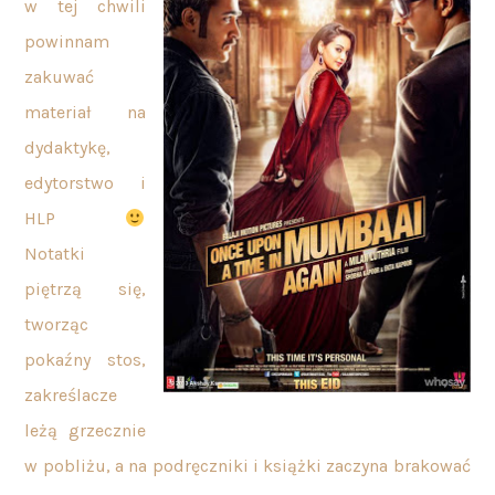
w tej chwili
powinnam
zakuwać
materiał na
dydaktykę,
edytorstwo i
HLP
Notatki
piętrzą się,
tworząc
pokaźny stos,
zakreślacze
leżą grzecznie
w pobliżu, a na podręczniki i książki zaczyna brakować