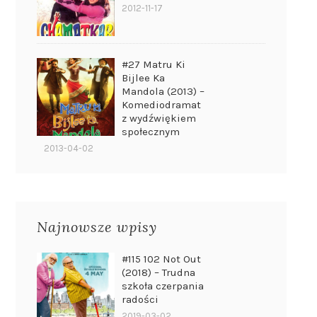
2012-11-17
#27 Matru Ki
Bijlee Ka
Mandola (2013) –
Komediodramat
z wydźwiękiem
społecznym
2013-04-02
Najnowsze wpisy
#115 102 Not Out
(2018) – Trudna
szkoła czerpania
radości
2019-03-02