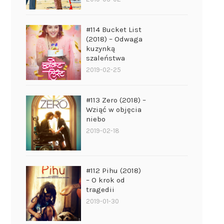
#114 Bucket List
(2018) – Odwaga
kuzynką
szaleństwa
2019-02-25
#113 Zero (2018) –
Wziąć w objęcia
niebo
2019-02-18
#112 Pihu (2018)
– O krok od
tragedii
2019-01-30