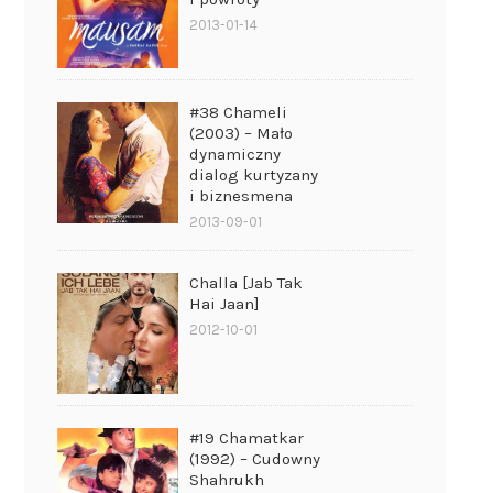
2013-01-14
#38 Chameli
(2003) – Mało
dynamiczny
dialog kurtyzany
i biznesmena
2013-09-01
Challa [Jab Tak
Hai Jaan]
2012-10-01
#19 Chamatkar
(1992) – Cudowny
Shahrukh