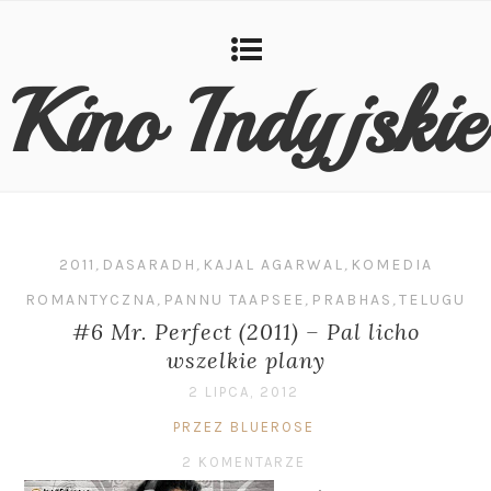
Kino Indyjskie
2011
,
DASARADH
,
KAJAL AGARWAL
,
KOMEDIA
ROMANTYCZNA
,
PANNU TAAPSEE
,
PRABHAS
,
TELUGU
#6 Mr. Perfect (2011) – Pal licho
wszelkie plany
2 LIPCA, 2012
PRZEZ BLUEROSE
2 KOMENTARZE