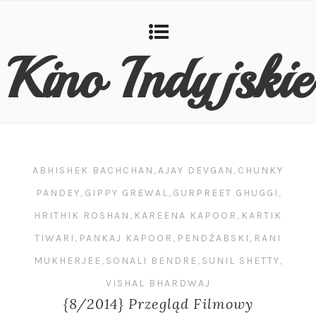
Kino Indyjskie
ABHISHEK BACHCHAN
,
AJAY DEVGAN
,
CHUNKY
PANDEY
,
GIPPY GREWAL
,
GURPREET GHUGGI
,
HRITHIK ROSHAN
,
KAREENA KAPOOR
,
KARTIK
TIWARI
,
PANKAJ KAPOOR
,
PENDŻABSKI
,
RANI
MUKHERJEE
,
SONALI BENDRE
,
SUNIL SHETTY
,
VISHAL BHARDWAJ
{8/2014} Przegląd Filmowy