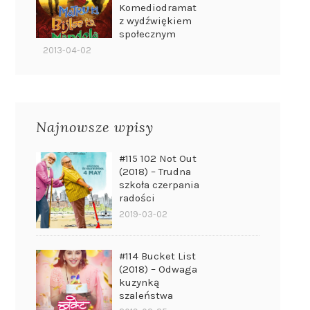
Komediodramat
z wydźwiękiem
społecznym
2013-04-02
Najnowsze wpisy
#115 102 Not Out
(2018) – Trudna
szkoła czerpania
radości
2019-03-02
#114 Bucket List
(2018) – Odwaga
kuzynką
szaleństwa