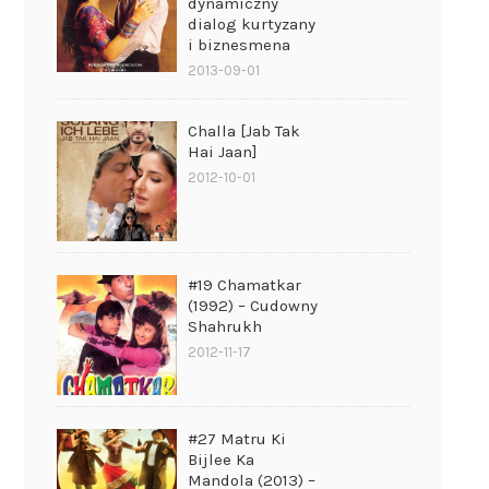
dynamiczny
dialog kurtyzany
i biznesmena
2013-09-01
Challa [Jab Tak
Hai Jaan]
2012-10-01
#19 Chamatkar
(1992) – Cudowny
Shahrukh
2012-11-17
#27 Matru Ki
Bijlee Ka
Mandola (2013) –