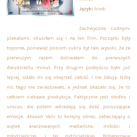
Język:
hindi
Zachwycona cudnymi
plakatami, skusiłam się i na ten film. Początki były
toporne, ponieważ poziom cukru był taki wysoki, że za
pierwszym razem dotrwałam do pierwszych
dwudziestu minut. Przy drugim podejściu było już
lepiej. Udało mi się obejrzeć całość. I nie żałuję. Niby
nic tego nie zwiastowało, a jednak okazało się, że to
całkiem ciekawa produkcja. Faktycznie jest słodko i
uroczo, ale potem wkradają się dość poruszające
emocje.
Akaash Vani
to kolejny obraz, zahaczający o
wątek aranżowanych małżeństw, miłości i
młodzieńczej, i tej rodzicielskiej. Bohaterowie