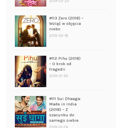
2019-02-25
#113 Zero (2018) –
Wziąć w objęcia
niebo
2019-02-18
#112 Pihu (2018)
– O krok od
tragedii
2019-01-30
#111 Sui Dhaaga:
Made in India
(2018) – Z
szacunku do
samego siebie
2019-01-24