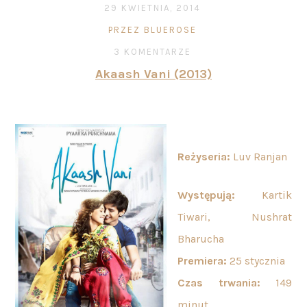
29 KWIETNIA, 2014
PRZEZ BLUEROSE
3 KOMENTARZE
Akaash Vani (2013)
Reżyseria:
Luv Ranjan
Występują:
Kartik
Tiwari, Nushrat
Bharucha
Premiera:
25 stycznia
Czas trwania:
149
minut