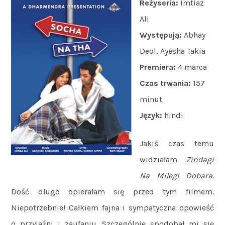
Reżyseria:
Imtiaz
Ali
Występują:
Abhay
Deol, Ayesha Takia
Premiera:
4 marca
Czas trwania:
157
minut
Język:
hindi
Jakiś czas temu
widziałam
Zindagi
Na Milegi Dobara.
Dość długo opierałam się przed tym filmem.
Niepotrzebnie! Całkiem fajna i sympatyczna opowieść
o przyjaźni i zaufaniu. Szczególnie spodobał mi się