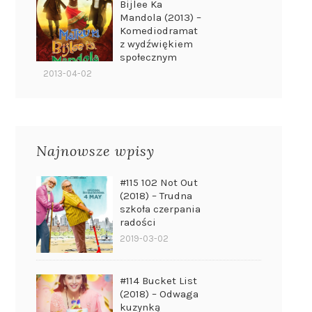
Bijlee Ka
Mandola (2013) –
Komediodramat
z wydźwiękiem
społecznym
2013-04-02
Najnowsze wpisy
#115 102 Not Out
(2018) – Trudna
szkoła czerpania
radości
2019-03-02
#114 Bucket List
(2018) – Odwaga
kuzynką