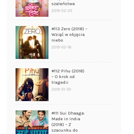
szaleństwa
2019-02-25
#113 Zero (2018) –
Wziąć w objęcia
niebo
2019-02-18
#112 Pihu (2018)
– O krok od
tragedii
2019-01-30
#111 Sui Dhaaga:
Made in India
(2018) – Z
szacunku do