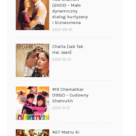
(2003) – Mało
dynamiczny
dialog kurtyzany
i biznesmena
2013-09-01
Challa [Jab Tak
Hai Jaan]
2012-10-01
#19 Chamatkar
(1992) – Cudowny
Shahrukh
2012-11-17
#27 Matru Ki