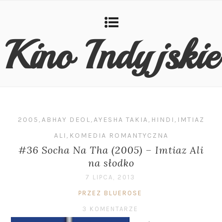
Kino Indyjskie
2005
,
ABHAY DEOL
,
AYESHA TAKIA
,
HINDI
,
IMTIAZ
ALI
,
KOMEDIA ROMANTYCZNA
#36 Socha Na Tha (2005) – Imtiaz Ali
na słodko
7 LIPCA, 2013
PRZEZ BLUEROSE
3 KOMENTARZE